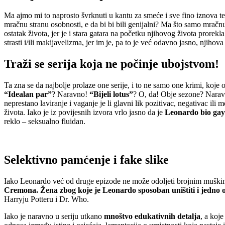
Ma ajmo mi to naprosto švrknuti u kantu za smeće i sve fino iznova t
mračnu stranu osobnosti, e da bi bi bili genijalni? Ma što samo mračnu s
ostatak života, jer je i stara gatara na početku njihovog života prorekl
strasti i/ili makijavelizma, jer im je, pa to je već odavno jasno, njih
Traži se serija koja ne počinje ubojstvom!
Ta zna se da najbolje prolaze one serije, i to ne samo one krimi, koje
“Idealan par”
? Naravno!
“Bijeli lotus”
? O, da! Obje sezone? Naravn
neprestano laviranje i vaganje je li glavni lik pozitivac, negativac i
života. Iako je iz povijesnih izvora vrlo jasno da je
Leonardo bio gay
reklo – seksualno fluidan.
Selektivno pamćenje i fake slike
Iako Leonardo već od druge epizode ne može odoljeti brojnim muški
Cremona. Žena zbog koje je Leonardo sposoban uništiti i jedno od
Harryju Potteru i Dr. Who.
Iako je naravno u seriju utkano
mnoštvo edukativnih detalja
, a koje