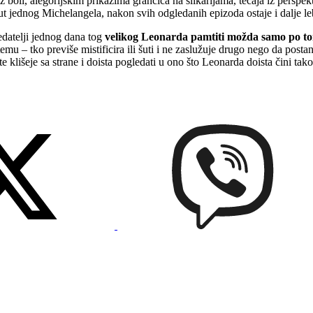
 iz boli, alegorijskim prikazima grančica na slikarijama, tečaja iz per
put jednog Michelangela, nakon svih odgledanih epizoda ostaje i dalje l
edatelji jednog dana tog
velikog Leonarda pamtiti možda samo po tome
emu – tko previše mistificira ili šuti i ne zaslužuje drugo nego da postan
 klišeje sa strane i doista pogledati u ono što Leonarda doista čini ta