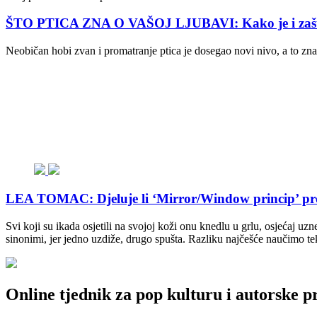
ŠTO PTICA ZNA O VAŠOJ LJUBAVI: Kako je i zašto ‘
Neobičan hobi zvan i promatranje ptica je dosegao novi nivo, a to z
LEA TOMAC: Djeluje li ‘Mirror/Window princip’ pro
Svi koji su ikada osjetili na svojoj koži onu knedlu u grlu, osjećaj uzn
sinonimi, jer jedno uzdiže, drugo spušta. Razliku najčešće naučimo t
Online tjednik za pop kulturu i autorske p