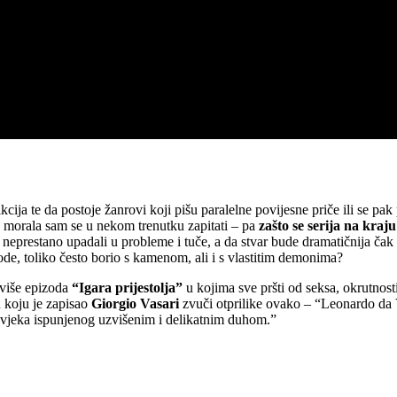
cija te da postoje žanrovi koji pišu paralelne povijesne priče ili se p
” morala sam se u nekom trenutku zapitati – pa
zašto se serija na kraj
 neprestano upadali u probleme i tuče, a da stvar bude dramatičnija čak s
vode, toliko često borio s kamenom, ali i s vlastitim demonima?
reviše epizoda
“Igara prijestolja”
u kojima sve pršti od seksa, okrutnosti
u koju je zapisao
Giorgio Vasari
zvuči otprilike ovako – “Leonardo da 
čovjeka ispunjenog uzvišenim i delikatnim duhom.”