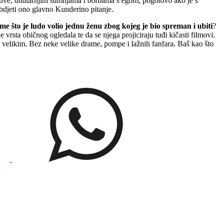
spektive, unutarnjim sumnjama i borbama s egom, pogotovo ako je s
ebdjeti ono glavno Kunderino pitanje.
 što je ludo volio jednu ženu zbog kojeg je bio spreman i ubiti
?
e vrsta običnog ogledala te da se njega projiciraju tuđi kičasti filmovi.
ko velikim. Bez neke velike drame, pompe i lažnih fanfara. Baš kao što