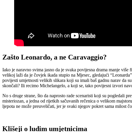
Zašto Leonardo, a ne Caravaggio?
Iako je naravno svima jasno da je svaka povijesna drama manje više fik
velikoj laži da je čovjek ikada stupio na Mjesec, gledajući “Leonarda
povijesti umjetnosti velikih slikara koji su imali baš gadnu narav da su
skončali? Ili recimo Michelangelo, a koji se, tako povijesni izvori na
No s druge strane, što da naprosto rade scenaristi koji su pogledali p
misteriozan, a jedna od rijetkih sačuvanih rečenica o velikom majstor
ljepota ne može preuveličati, jer je svaki njegov pokret sama milost 
Klišeji o ludim umjetnicima