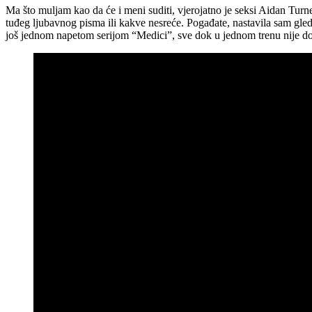
Ma što muljam kao da će i meni suditi, vjerojatno je seksi Aidan Turn
tuđeg ljubavnog pisma ili kakve nesreće. Pogađate, nastavila sam gleda
još jednom napetom serijom “Medici”, sve dok u jednom trenu nije došl