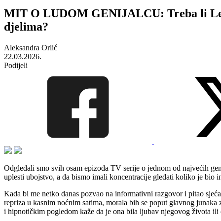
MIT O LUDOM GENIJALCU: Treba li Leonard
djelima?
Aleksandra Orlić
22.03.2026.
Podijeli
Odgledali smo svih osam epizoda TV serije o jednom od najvećih genijala
uplesti ubojstvo, a da bismo imali koncentracije gledati koliko je bio 
Kada bi me netko danas pozvao na informativni razgovor i pitao sjeć
repriza u kasnim noćnim satima, morala bih se poput glavnog junaka z
i hipnotičkim pogledom kaže da je ona bila ljubav njegovog života ili d