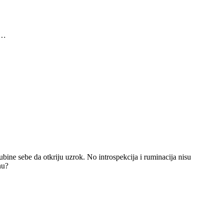
o…
dubine sebe da otkriju uzrok. No introspekcija i ruminacija nisu
nu?