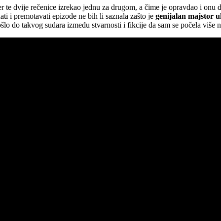
er te dvije rečenice izrekao jednu za drugom, a čime je opravdao i onu 
ti i premotavati epizode ne bih li saznala zašto je
genijalan majstor u
o do takvog sudara između stvarnosti i fikcije da sam se počela više ne