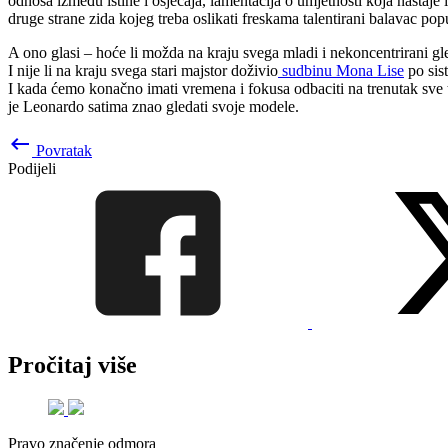
odnosa između istine i osjećaja, lamentacija o umjetnosti koja nastaje
druge strane zida kojeg treba oslikati freskama talentirani balavac po
A ono glasi – hoće li možda na kraju svega mladi i nekoncentrirani gl
I nije li na kraju svega stari majstor doživio
sudbinu Mona Lise
po sist
I kada ćemo konačno imati vremena i fokusa odbaciti na trenutak sve te
je Leonardo satima znao gledati svoje modele.
keyboard_backspace
Povratak
Podijeli
Pročitaj više
Pravo značenje odmora