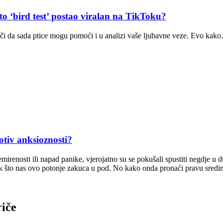
bird test’ postao viralan na TikToku?
nači da sada ptice mogu pomoći i u analizi vaše ljubavne veze. Evo kak
tiv anksioznosti?
emirenosti ili napad panike, vjerojatno su se pokušali spustiti negdje u 
ek što nas ovo potonje zakuca u pod. No kako onda pronaći pravu sredi
riče