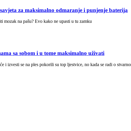
ta za maksimalno odmaranje i punjenje baterija
stiti mozak na pašu? Evo kako ne upasti u tu zamku
sama sa sobom i u tome maksimalno uživati
 i izvesti se na ples pokorili su top ljestvice, no kada se radi o stvar