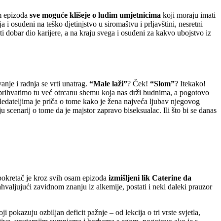
am epizoda
sve moguće klišeje o ludim umjetnicima
koji moraju imati
 i osuđeni na teško djetinjstvo u siromaštvu i prljavštini, nesretni
ati dobar dio karijere, a na kraju svega i osuđeni za kakvo ubojstvo iz
anje i radnja se vrti unatrag.
“Male laži”
? Ček!
“Slom”
? Itekako!
ko prihvatimo tu već otrcanu shemu koja nas drži budnima, a pogotovo
 gledateljima je priča o tome kako je žena najveća ljubav njegovog
ju scenarij o tome da je majstor zapravo biseksualac. Ili što bi se danas
okretač je kroz svih osam epizoda
izmišljeni lik Caterine da
ahvaljujući zavidnom znanju iz alkemije, postati i neki daleki prauzor
 pokazuju ozbiljan deficit pažnje – od lekcija o tri vrste svjetla,