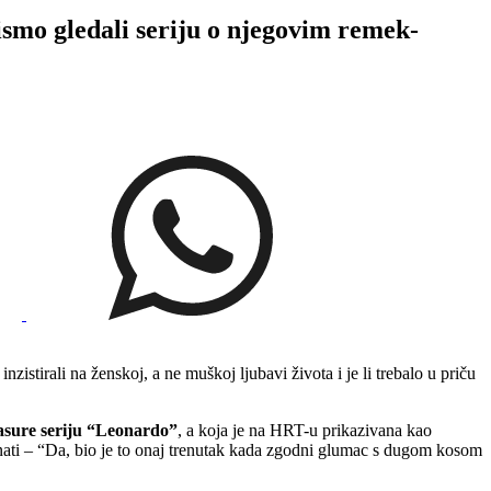
mo gledali seriju o njegovim remek-
istirali na ženskoj, a ne muškoj ljubavi života i je li trebalo u priču
easure seriju “Leonardo”
, a koja je na HRT-u prikazivana kao
znati – “Da, bio je to onaj trenutak kada zgodni glumac s dugom kosom