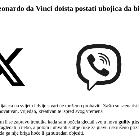
o da Vinci doista postati ubojica da bis
ca na svijetu i dvije stvari ne možemo probaviti. Zašto su scenaristi inz
inovativan, vrijedan, kreativan te ispred svog vremena
am li se zapravo trenutka kada sam počela gledati svoju novu
guilty pl
agledati u nebo, a potom i uhvatiti s obje ruke za glavu i skrušeno pri
a ga nije briga hoće li ga sutradan objesiti.