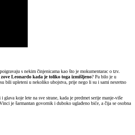
ak poigravaju s nekim činjenicama kao što je mokumentarac o tzv.
u zove Leonardo kada je toliko toga izmišljeno
? Pa bilo je u
u bili upleteni u nekoliko ubojstva, prije nego li su i sami nesretno
 i glava koje lete na sve strane, kada je predmet serije manje-više
Vinci je šarmantan govornik i duboko uglađeno biće, a čija se osobna