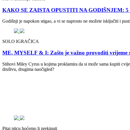
KAKO SE ZAISTA OPUSTITI NA GODIŠNJEM: 5 savje
Godišnji je napokon stigao, a vi se naprosto ne možete isključiti i pu
SOLO IGRAČICA
ME, MYSELF & I: Zašto je važno provoditi vrijeme 
Stihovi Miley Cyrus u kojima proklamira da si može sama kupiti cvijeće
društvu, drugima naočigled?
Pitaj pticu hoćemo li prekinuti