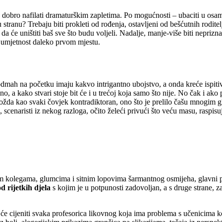
e dobro nafilati dramaturškim zapletima. Po mogućnosti – ubaciti u os
tranu? Trebaju biti prokleti od rođenja, ostavljeni od bešćutnih roditelja
a da će uništiti baš sve što budu voljeli. Nadalje, manje-više biti neprizn
ova umjetnost daleko prvom mjestu.
 odmah na početku imaju kakvo intrigantno ubojstvo, a onda kreće ispitiv
o, a kako stvari stoje bit će i u trećoj koja samo što nije. No čak i a
li možda kao svaki čovjek kontradiktoran, ono što je prelilo čašu mnogim
, scenaristi iz nekog razloga, očito želeći privući što veću masu, raspisu
m kolegama, glumcima i sitnim lopovima šarmantnog osmijeha, glavni p
 rijetkih djela
s kojim je u potpunosti zadovoljan, a s druge strane, z
 će cijeniti svaka profesorica likovnog koja ima problema s učenicima koji