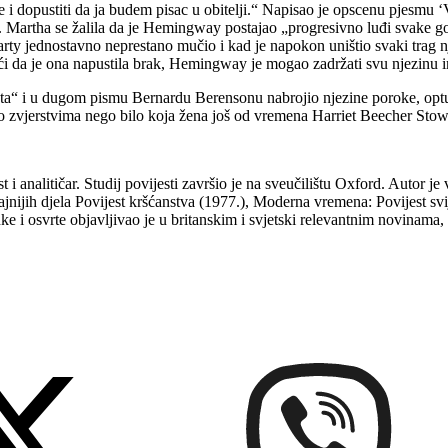
e i dopustiti da ja budem pisac u obitelji.“ Napisao je opscenu pjesmu 
et. Martha se žalila da je Hemingway postajao „progresivno luđi svake g
ty jednostavno neprestano mučio i kad je napokon uništio svaki trag nje
 da je ona napustila brak, Hemingway je mogao zadržati svu njezinu 
i u dugom pismu Bernardu Berensonu nabrojio njezine poroke, optuživš
 o zvjerstvima nego bilo koja žena još od vremena Harriet Beecher Stowe –
i analitičar. Studij povijesti završio je na sveučilištu Oxford. Autor je 
jnijih djela Povijest kršćanstva (1977.), Moderna vremena: Povijest svij
i osvrte objavljivao je u britanskim i svjetski relevantnim novinama,