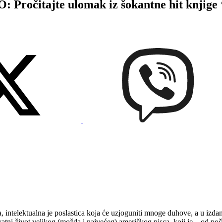
itajte ulomak iz šokantne hit knjige ‘I
a, intelektualna je poslastica koja će uzjoguniti mnoge duhove, a u iz
 život velikog (možda i najvećeg) američkog pisca, koji je – od počet