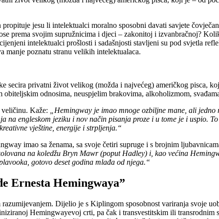
ropituje jesu li intelektualci moralno sposobni davati savjete čovječan
ose prema svojim supružnicima i djeci – zakonitoj i izvanbračnoj? Koli
njeni intelektualci prošlosti i sadašnjosti stavljeni su pod svjetla refl
a manje poznatu stranu velikih intelektualaca.
cira privatni život velikog (možda i najvećeg) američkog pisca, koji 
anim obiteljskim odnosima, neuspjelim brakovima, alkoholizmom, svađam
veličinu. Kaže:
„Hemingway je imao mnoge ozbiljne mane, ali jedno mu 
nja na engleskom jeziku i nov način pisanja proze i u tome je i uspio. To
eativne vještine, energije i strpljenja.“
mingway imao sa ženama, sa svoje četiri supruge i s brojnim ljubavni
, školovana na koledžu Bryn Mawr (poput Hadley) i, kao većina Hemingwa
 plavooka, gotovo deset godina mlađa od njega.“
vode Ernesta Hemingwaya”
razumijevanjem. Dijelio je s Kiplingom sposobnost variranja svoje uo
niziranoj Hemingwayevoj crti, pa čak i transvestitskim ili transrodnim 