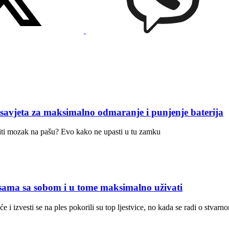
ta za maksimalno odmaranje i punjenje baterija
stiti mozak na pašu? Evo kako ne upasti u tu zamku
sama sa sobom i u tome maksimalno uživati
 i izvesti se na ples pokorili su top ljestvice, no kada se radi o stvar