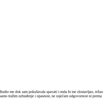
Budio me dok sam pokušavala spavati i onda bi me zlostavljao, režao
 da samo tražim uzbuđenje i opasnost, ne osjećam odgovornost ni prema