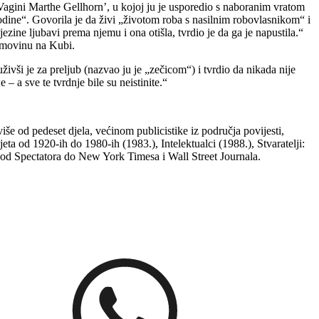
‘Vagini Marthe Gellhorn’, u kojoj ju je usporedio s naboranim vratom
odine“. Govorila je da živi „životom roba s nasilnim robovlasnikom“ i
zine ljubavi prema njemu i ona otišla, tvrdio je da ga je napustila.“
imovinu na Kubi.
i je za preljub (nazvao ju je „zečicom“) i tvrdio da nikada nije
 a sve te tvrdnje bile su neistinite.“
više od pedeset djela, većinom publicistike iz područja povijesti,
eta od 1920-ih do 1980-ih (1983.), Intelektualci (1988.), Stvaratelji:
 od Spectatora do New York Timesa i Wall Street Journala.