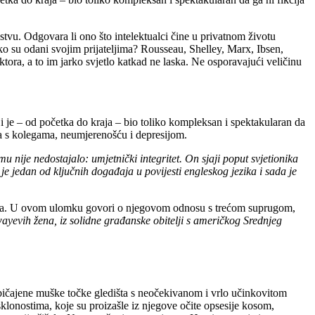
stvu. Odgovara li ono što intelektualci čine u privatnom životu
ko su odani svojim prijateljima? Rousseau, Shelley, Marx, Ibsen,
ektora, a to im jarko svjetlo katkad ne laska. Ne osporavajući veličinu
je – od početka do kraja – bio toliko kompleksan i spektakularan da
a s kolegama, neumjerenošću i depresijom.
nije nedostajalo: umjetnički integritet. On sjaji poput svjetionika
 je jedan od ključnih događaja u povijesti engleskog jezika i sada je
cama. U ovom ulomku govori o njegovom odnosu s trećom suprugom,
yevih žena, iz solidne građanske obitelji s američkog Srednjeg
bičajene muške točke gledišta s neočekivanom i vrlo učinkovitom
sklonostima, koje su proizašle iz njegove očite opsesije kosom,