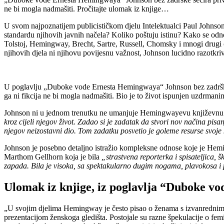
ne bi mogla nadmašiti. Pročitajte ulomak iz knjige…
U svom najpoznatijem publicističkom djelu Intelektualci Paul Johnson p
standardu njihovih javnih načela? Koliko poštuju istinu? Kako se odn
Tolstoj, Hemingway, Brecht, Sartre, Russell, Chomsky i mnogi drugi cije
njihovih djela ni njihovu povijesnu važnost, Johnson lucidno razotkriv
U poglavlju „Duboke vode Ernesta Hemingwaya“ Johnson bez zadrške se
ga ni fikcija ne bi mogla nadmašiti. Bio je to život ispunjen uzdrm
Johnson ni u jednom trenutku ne umanjuje Hemingwayevu književnu 
kroz cijeli njegov život. Zadao si je zadatak da stvori nov načina pisa
njegov neizostavni dio. Tom zadatku posvetio je goleme resurse svoje kr
Johnson je posebno detaljno istražio kompleksne odnose koje je He
Marthom Gellhorn koja je bila
„strastvena reporterka i spisateljica
zapada. Bila je visoka, sa spektakularno dugim nogama, plavokosa i
Ulomak iz knjige, iz poglavlja “Duboke 
„U svojim djelima Hemingway je često pisao o ženama s izvanrednim 
prezentacijom ženskoga gledišta. Postojale su razne špekulacije o femi