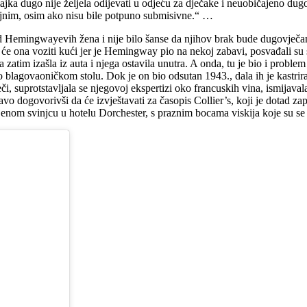
jka dugo nije željela odijevati u odjeću za dječake i neuobičajeno dug
ajnim, osim ako nisu bile potpuno submisivne.“ …
od Hemingwayevih žena i nije bilo šanse da njihov brak bude dugovječan.
a će ona voziti kući jer je Hemingway pio na nekoj zabavi, posvađali s
 zatim izašla iz auta i njega ostavila unutra. A onda, tu je bio i proble
o blagovaoničkom stolu. Dok je on bio odsutan 1943., dala ih je kastr
eči, suprotstavljala se njegovoj ekspertizi oko francuskih vina, ismijava
vo dogovorivši da će izvještavati za časopis Collier’s, koji je dotad za
ajenom svinjcu u hotelu Dorchester, s praznim bocama viskija koje su se 