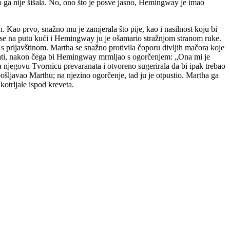
o ga nije šišala. No, ono što je posve jasno, Hemingway je imao
 Kao prvo, snažno mu je zamjerala što pije, kao i nasilnost koju bi
u se na putu kući i Hemingway ju je ošamario stražnjom stranom ruke.
m s prljavštinom. Martha se snažno protivila čoporu divljih mačora koje
irati, nakon čega bi Hemingway mrmljao s ogorčenjem: „Ona mi je
la njegovu Tvornicu prevaranata i otvoreno sugerirala da bi ipak trebao
pošljavao Marthu; na njezino ogorčenje, tad ju je otpustio. Martha ga
kotrljale ispod kreveta.