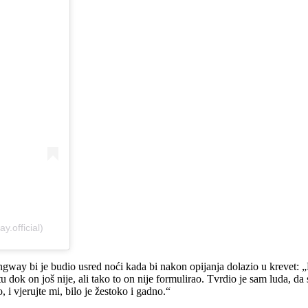
.official)
way bi je budio usred noći kada bi nakon opijanja dolazio u krevet: „
atu dok on još nije, ali tako to on nije formulirao. Tvrdio je sam luda,
 i vjerujte mi, bilo je žestoko i gadno.“