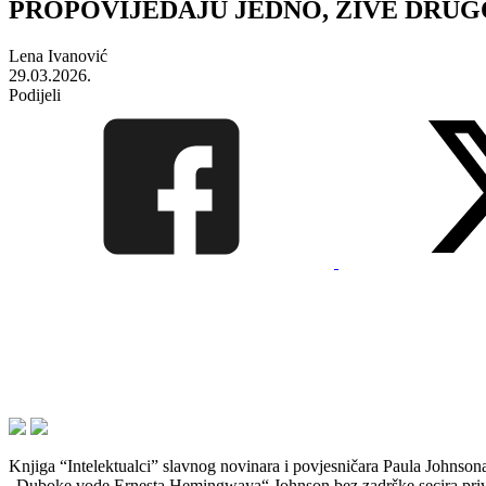
PROPOVIJEDAJU JEDNO, ŽIVE DRUGO: Proč
Lena Ivanović
29.03.2026.
Podijeli
Knjiga “Intelektualci” slavnog novinara i povjesničara Paula Johnson
„Duboke vode Ernesta Hemingwaya“ Johnson bez zadrške secira privatni