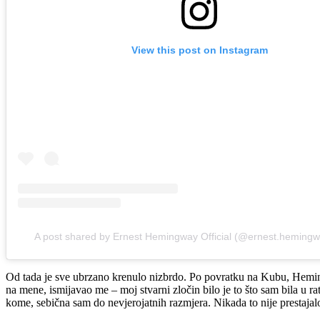
View this post on Instagram
A post shared by Ernest Hemingway Official (@ernest.hemingway
Od tada je sve ubrzano krenulo nizbrdo. Po povratku na Kubu, Heming
na mene, ismijavao me – moj stvarni zločin bilo je to što sam bila u r
kome, sebična sam do nevjerojatnih razmjera. Nikada to nije prestajalo,