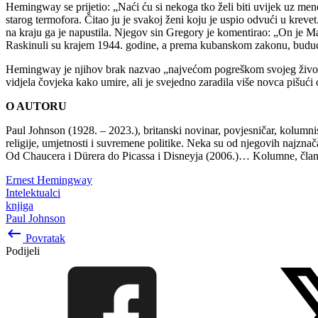
Hemingway se prijetio: „Naći ću si nekoga tko želi biti uvijek uz men
starog termofora. Čitao ju je svakoj ženi koju je uspio odvući u krev
na kraju ga je napustila. Njegov sin Gregory je komentirao: „On je Mar
Raskinuli su krajem 1944. godine, a prema kubanskom zakonu, budući
Hemingway je njihov brak nazvao „najvećom pogreškom svojeg života“ 
vidjela čovjeka kako umire, ali je svejedno zaradila više novca pišući
O AUTORU
Paul Johnson (1928. – 2023.), britanski novinar, povjesničar, kolumnist 
religije, umjetnosti i suvremene politike. Neka su od njegovih najznača
Od Chaucera i Dürera do Picassa i Disneyja (2006.)… Kolumne, članke 
Ernest Hemingway
Intelektualci
knjiga
Paul Johnson
keyboard_backspace
Povratak
Podijeli