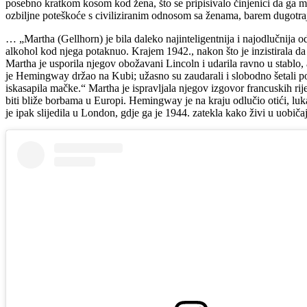
posebno kratkom kosom kod žena, što se pripisivalo činjenici da ga ma
ozbiljne poteškoće s civiliziranim odnosom sa ženama, barem dugotr
… „Martha (Gellhorn) je bila daleko najinteligentnija i najodlučnija 
alkohol kod njega potaknuo. Krajem 1942., nakon što je inzistirala d
Martha je usporila njegov obožavani Lincoln i udarila ravno u stablo, a
je Hemingway držao na Kubi; užasno su zaudarali i slobodno šetali p
iskasapila mačke.“ Martha je ispravljala njegov izgovor francuskih rij
biti bliže borbama u Europi. Hemingway je na kraju odlučio otići, luka
je ipak slijedila u London, gdje ga je 1944. zatekla kako živi u uobič