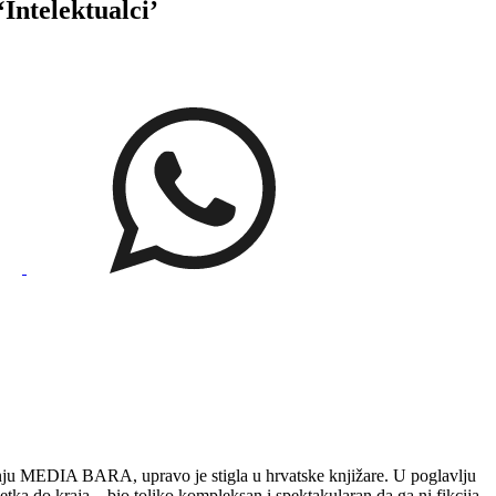
ntelektualci’
danju MEDIA BARA, upravo je stigla u hrvatske knjižare. U poglavlju
ka do kraja – bio toliko kompleksan i spektakularan da ga ni fikcija