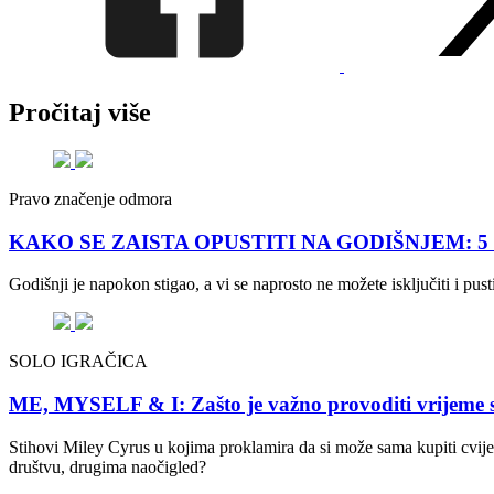
Pročitaj više
Pravo značenje odmora
KAKO SE ZAISTA OPUSTITI NA GODIŠNJEM: 5 savje
Godišnji je napokon stigao, a vi se naprosto ne možete isključiti i pu
SOLO IGRAČICA
ME, MYSELF & I: Zašto je važno provoditi vrijeme 
Stihovi Miley Cyrus u kojima proklamira da si može sama kupiti cvijeće
društvu, drugima naočigled?