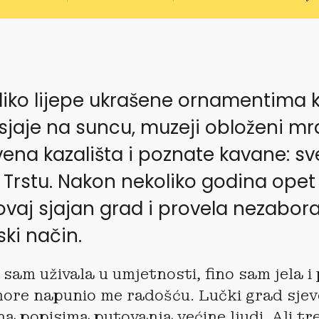
liko lijepe ukrašene ornamentima k
jaje na suncu, muzeji obloženi m
vena kazališta i poznate kavane: sv
 Trstu. Nakon nekoliko godina ope
 ovaj sjajan grad i provela nezabo
ski način.
sam uživala u umjetnosti, fino sam jela i 
ore napunio me radošću. Lučki grad sjeve
na popisima putovanja većine ljudi. Ali tre