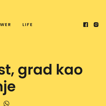
WER
LIFE
t, grad kao
nje