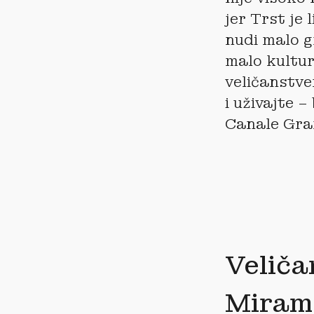
jer Trst je l
nudi malo g
malo kultur
veličanstve
i uživajte –
Canale Gran
Veliča
Miram