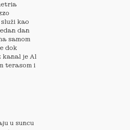
metria
azzo
služi kao
 jedan dan
o na samom
ne dok
 kanal je Al
m terasom i
aju u suncu