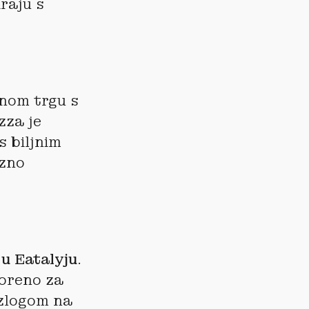
iraju s
dnom trgu s
zza je
s biljnim
ezno
u Eatalyju
.
voreno za
izlogom na