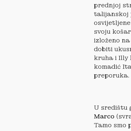
prednjoj st
talijanskoj
osvijetljene
svoju košari
izloženo na
dobiti ukus
kruha i Ill
komadić Ita
preporuka.
U središtu 
Marco
(svr
Tamo smo pa