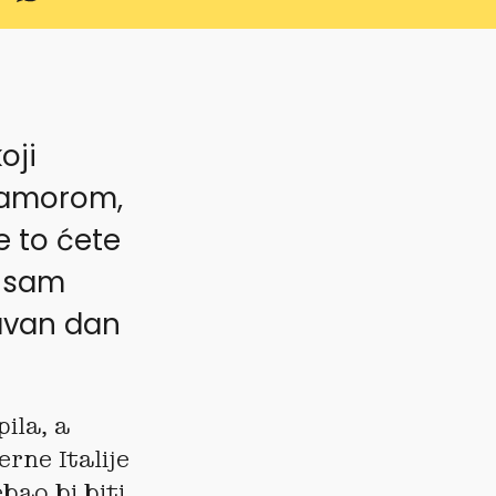
oji
ramorom,
e to ćete
t sam
ravan dan
pila, a
rne Italije
bao bi biti