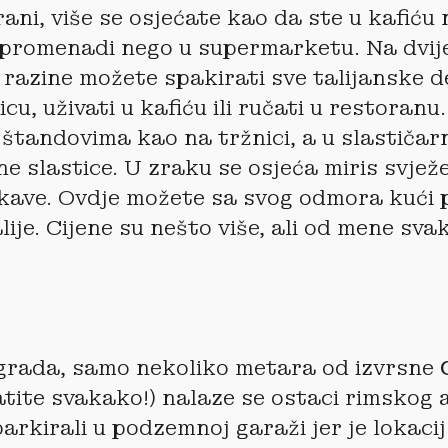
rani, više se osjećate kao da ste u kafiću 
 promenadi nego u supermarketu. Na dvij
 razine možete spakirati sve talijanske de
cu, uživati u kafiću ili ručati u restoranu
 štandovima kao na tržnici, a u slastičar
ne slastice. U zraku se osjeća miris svje
y kave. Ovdje možete sa svog odmora kući p
lije. Cijene su nešto više, ali od mene sv
grada, samo nekoliko metara od izvrsne
G
atite svakako!) nalaze se ostaci rimskog 
rkirali u podzemnoj garaži jer je lokacij