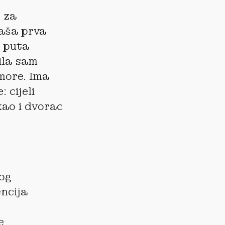
 za
naša prva
o puta
ila sam
 more. Ima
 cijeli
kao i dvorac
kog
encija
e