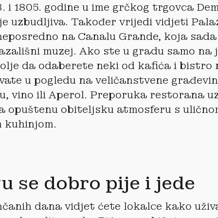
. i 1805. godine u ime grčkog trgovca De
je uzbudljiva. Također vrijedi vidjeti Pal
neposredno na Canalu Grande, koja sada 
kazališni muzej. Ako ste u gradu samo na
lje da odaberete neki od kafića i bistr
ivate u pogledu na veličanstvene građevi
vu, vino ili Aperol. Preporuka restorana uz
a opuštenu obiteljsku atmosferu s ulično
m kuhinjom.
u se dobro pije i jede
čanih dana vidjet ćete lokalce kako uživ