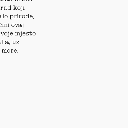
Grad koji
lo prirode,
ini ovaj
svoje mjesto
lia, uz
 more.