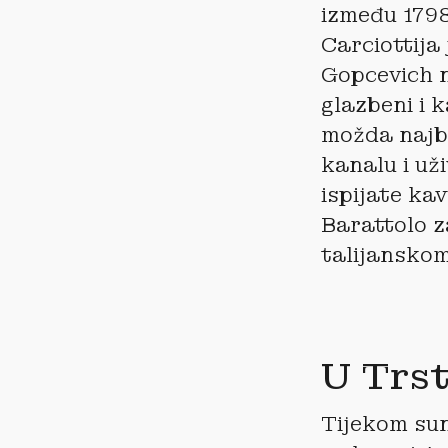
između 1798
Carciottija 
Gopcevich 
glazbeni i 
možda najbo
kanalu i už
ispijate ka
Barattolo z
talijansko
U Trst
Tijekom sun