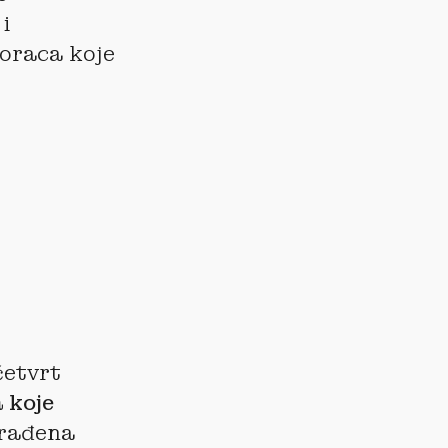
i
voraca koje
četvrt
 koje
zgrađena