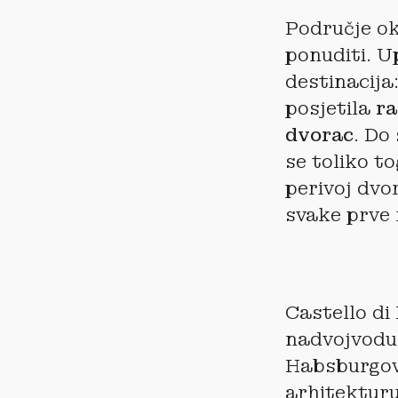
Područje o
ponuditi. U
destinacija
posjetila
ra
dvorac
. Do
se toliko to
perivoj dvo
svake prve 
Castello di
nadvojvodu 
Habsburgov
arhitekturu