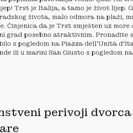
ijep! Trst je Italija, a tamo je život lijep. 
radskog života, malo odmora na plaži, ma
e. Činjenica da je Trst smješten uz more č
ni grad posebno atraktivnim. Pronađite 
 bilo s pogledom na Piazza dell’Unitá d’Ita
de ili u marini San Giusto s pogledom na
nstveni perivoji dvorca
are