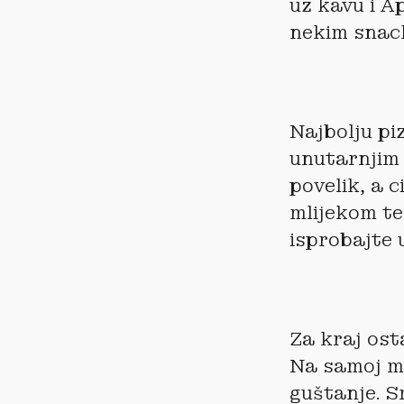
uz kavu i Ap
nekim snac
Najbolju pi
unutarnjim 
povelik, a c
mlijekom te
isprobajte
Za kraj ost
Na samoj ma
guštanje. S