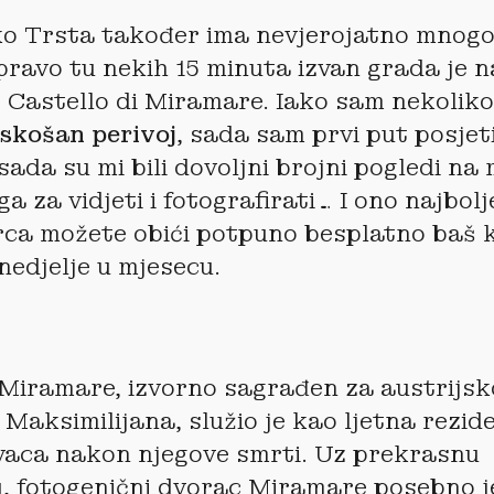
ko Trsta također ima nevjerojatno mnogo
pravo tu nekih 15 minuta izvan grada je 
: Castello di Miramare. Iako sam nekolik
skošan perivoj
, sada sam prvi put posjet
 sada su mi bili dovoljni brojni pogledi na
ga za vidjeti i fotografirati… I ono najbolje:
rca možete obići potpuno besplatno baš 
nedjelje u mjesecu.
 Miramare, izvorno sagrađen za austrijs
Maksimilijana, služio je kao ljetna rezid
aca nakon njegove smrti. Uz prekrasnu
, fotogenični dvorac Miramare posebno j