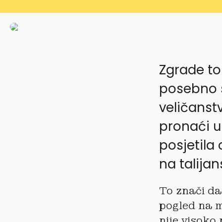
Zgrade to
posebno s
veličanst
pronaći u
posjetila
na talijan
To znači da 
pogled na m
nije visoko 