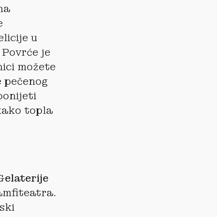
na
e
licije u
. Povrće je
nici možete
že pečenog
onijeti
akako topla
elaterije
amfiteatra.
ski