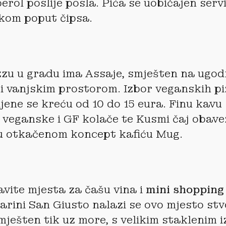
erol poslije posla. Pića se uobičajen serv
kom poput čipsa.
zzu u gradu ima Assaje, smješten na ugo
i vanjskim prostorom. Izbor veganskih pi
ijene se kreću od 10 do 15 eura. Finu kavu 
 veganske i GF kolače te Kusmi čaj obav
 u otkačenom koncept kafiću Mug.
avite mjesta za čašu vina i
mini shopping 
rini San Giusto nalazi se ovo mjesto st
mješten tik uz more, s velikim staklenim 