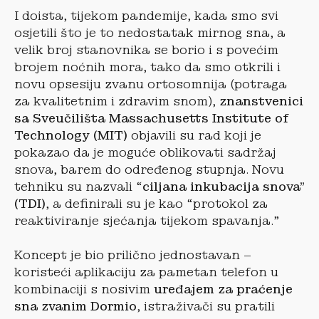
I doista, tijekom pandemije, kada smo svi
osjetili što je to nedostatak mirnog sna, a
velik broj stanovnika se borio i s povećim
brojem noćnih mora, tako da smo otkrili i
novu opsesiju zvanu ortosomnija (potraga
za kvalitetnim i zdravim snom),
znanstvenici
sa Sveučilišta Massachusetts Institute of
Technology (MIT)
objavili su rad koji je
pokazao da je moguće oblikovati sadržaj
snova, barem do određenog stupnja. Novu
tehniku su nazvali “
ciljana inkubacija snova”
(TDI)
, a definirali su je kao “protokol za
reaktiviranje sjećanja tijekom spavanja.”
Koncept je bio prilično jednostavan –
koristeći aplikaciju za pametan telefon u
kombinaciji s nosivim
uređajem za praćenje
sna zvanim Dormio
, istraživači su pratili