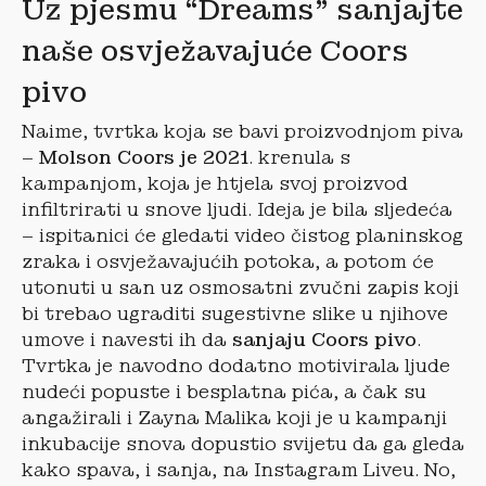
Uz pjesmu “Dreams” sanjajte
naše osvježavajuće Coors
pivo
Naime, tvrtka koja se bavi proizvodnjom piva
–
Molson Coors je 2021
. krenula s
kampanjom, koja je htjela svoj proizvod
infiltrirati u snove ljudi. Ideja je bila sljedeća
– ispitanici će gledati video čistog planinskog
zraka i osvježavajućih potoka, a potom će
utonuti u san uz osmosatni zvučni zapis koji
bi trebao ugraditi sugestivne slike u njihove
umove i navesti ih da
sanjaju Coors pivo
.
Tvrtka je navodno dodatno motivirala ljude
nudeći popuste i besplatna pića, a čak su
angažirali i Zayna Malika koji je u kampanji
inkubacije snova dopustio svijetu da ga gleda
kako spava, i sanja, na Instagram Liveu. No,