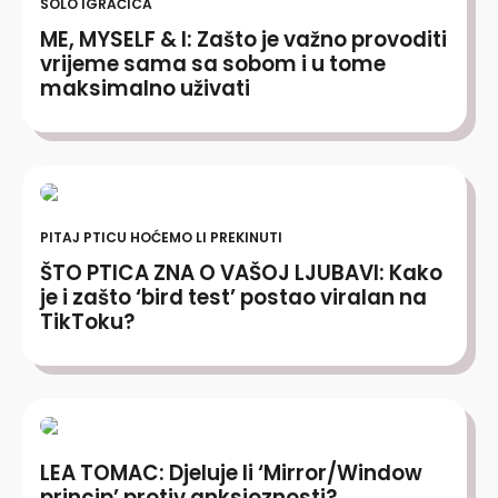
SOLO IGRAČICA
ME, MYSELF & I: Zašto je važno provoditi
vrijeme sama sa sobom i u tome
maksimalno uživati
PITAJ PTICU HOĆEMO LI PREKINUTI
ŠTO PTICA ZNA O VAŠOJ LJUBAVI: Kako
je i zašto ‘bird test’ postao viralan na
TikToku?
LEA TOMAC: Djeluje li ‘Mirror/Window
princip’ protiv anksioznosti?