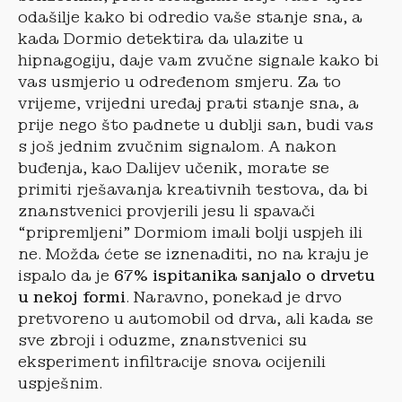
odašilje kako bi odredio vaše stanje sna, a
kada Dormio detektira da ulazite u
hipnagogiju, daje vam zvučne signale kako bi
vas usmjerio u određenom smjeru. Za to
vrijeme, vrijedni uređaj prati stanje sna, a
prije nego što padnete u dublji san, budi vas
s još jednim zvučnim signalom. A nakon
buđenja, kao Dalijev učenik, morate se
primiti rješavanja kreativnih testova, da bi
znanstvenici provjerili jesu li spavači
“pripremljeni” Dormiom imali bolji uspjeh ili
ne. Možda ćete se iznenaditi, no na kraju je
ispalo da je
67% ispitanika sanjalo o drvetu
u nekoj formi
. Naravno, ponekad je drvo
pretvoreno u automobil od drva, ali kada se
sve zbroji i oduzme, znanstvenici su
eksperiment infiltracije snova ocijenili
uspješnim.