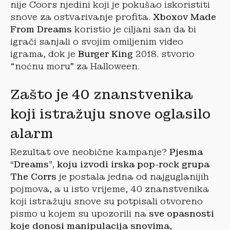
nije Coors njedini koji je pokušao iskoristiti
snove za ostvarivanje profita.
Xboxov Made
From Dreams
koristio je ciljani san da bi
igrači sanjali o svojim omiljenim video
igrama, dok je
Burger King
2018. stvorio
“noćnu moru” za Halloween.
Zašto je 40 znanstvenika
koji istražuju snove oglasilo
alarm
Rezultat ove neobične kampanje?
Pjesma
“Dreams”, koju izvodi irska pop-rock grupa
The Corrs
je postala jedna od najguglanijih
pojmova, a u isto vrijeme, 40 znanstvenika
koji istražuju snove su potpisali otvoreno
pismo u kojem su upozorili na
sve opasnosti
koje donosi manipulacija snovima
,