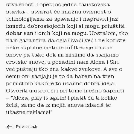
stvarnost. I opet još jedna faustovska
stavka – stvarat će snažnu ovisnost o
tehnologijama za spavanje i napravit
i jaz
između dobrostojećih koji si mogu priuštiti
dobar san i onih koji ne mogu
. Uostalom, tko
nam garantira da oglašivači već i ne koriste
neke suptilne metode infiltracije u naše
snove pa tako dok mi mislimo da sanjamo
erotske snove, u pozadini nam Alexa i Siri
već puštaju tko zna kakve zvukove. A sve o
čemu oni sanjaju je to da barem na tren
pomislimo kako je to užasno dobra ideja.
Otvoriti ujutro oči i pri tome nježno šapnuti
– “Alexa, play it again! I platit ću ti koliko
želiš, samo da iz mojih snova izbaciš te
užasne reklame!”
keyboard_backspace
Povratak