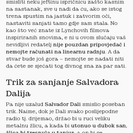
smisliti neku jeftinu ispričnicu zašto kasnim
na sastanak, sve u nadi da ću, ako se istog
trena spustim na jastuk i zatvorim oči,
nastaviti sanjati tamo gdje sam stala. No
kao što već znate iz Lynchovih filmova
inspiriranih snovima, e ni u ovom slučaju vaš
nevidljivi redatelj
nije pouzdan pripovjedač i
nemojte računati na linearnu radnju
. A da
stvar bude još gora – nemojte se nadati niti
da ćete se sjećati tog divnog sna za par sati.
Trik za sanjanje Salvadora
Dalija
Pa nije uzalud
Salvador Dali
smislio poseban
trik. Naime, dok je Dali svako poslijepodne
radio tj. drijemao, držao bi u ruci veliku
metalnu žlicu, a kada bi
utonuo u dubok san,
žlica bi tresnula u tanjur
, a on bi se