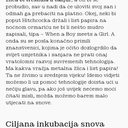
probudio, sav u nadi da će uloviti svoj san i
odmah ga prebaciti na platno. Okej, neki bi
poput Hitchcocka držali i list papira na
noćnom ormariću ne bi li nešto mudro
zapisali, tipa – When a Boy meets a Girl. A
onda su se posla konačno primili
znanstvenici, kojima je očito dozlogrdilo da
svijet umjetnika i sanjara ne prati onaj
vratolomni razvoj suvremenih tehnologija.
Ma kakva vražja metalna žlica i list papira!
Ta ne živimo u srednjem vijeku! Idemo vidjeti
možemo li uz pomoć tehnologije doista ući u
nečiju glavu, pa ako još uvijek nećemo moći
čitati misli, možda možemo barem malo
utjecati na snove.
Ciljana inkubacija snova