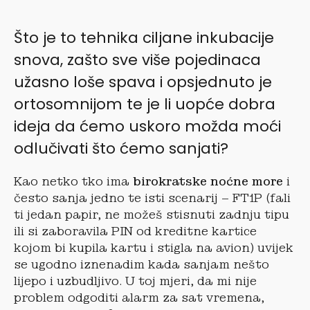
Što je to tehnika ciljane inkubacije
snova, zašto sve više pojedinaca
užasno loše spava i opsjednuto je
ortosomnijom te je li uopće dobra
ideja da ćemo uskoro možda moći
odlučivati što ćemo sanjati?
Kao netko tko ima
birokratske noćne more
i
često sanja jedno te isti scenarij – FT1P (fali
ti jedan papir, ne možeš stisnuti zadnju tipu
ili si zaboravila PIN od kreditne kartice
kojom bi kupila kartu i stigla na avion) uvijek
se ugodno iznenadim kada sanjam nešto
lijepo i uzbudljivo. U toj mjeri, da mi nije
problem odgoditi alarm za sat vremena,