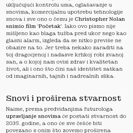
uključujući kontrolu uma, oglašavanje u
snovima, komercijalnu upotrebu tehnologije
snova i sve ono o čemu je
Christopher Nolan
snimio film ‘Početak’
. Iako ovo pismo nije
mišljeno kao blaga tužba pred ukor nego kao
glasni alarm, izgleda da se nitko previše ne
obazire na to. Jer treba nekako zaraditi na
toj dragocjenoj i nadasve krhkoj robi zvanoj
san, a o kojoj nam ovisi zdrav i kvalitetan
život, ali i ono što čini naš identitet satkan
od imaginarnih, tajnih i nadrealnih slika.
Snovi i proširena stvarnost
Naime, prema predviđanjima futurologa
upravljanje snovima
će postati stvarnost do
2035. godine, a ono će sve češće biti
povezano s onim što zovemo proširena