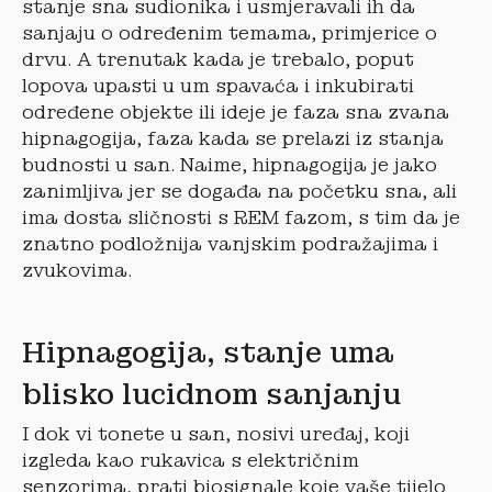
stanje sna sudionika i usmjeravali ih da
sanjaju o određenim temama, primjerice o
drvu. A trenutak kada je trebalo, poput
lopova upasti u um spavaća i inkubirati
određene objekte ili ideje je faza sna zvana
hipnagogija, faza kada se prelazi iz stanja
budnosti u san. Naime, hipnagogija je jako
zanimljiva jer se događa na početku sna, ali
ima dosta sličnosti s REM fazom, s tim da je
znatno podložnija vanjskim podražajima i
zvukovima.
Hipnagogija, stanje uma
blisko lucidnom sanjanju
I dok vi tonete u san, nosivi uređaj, koji
izgleda kao rukavica s električnim
senzorima, prati biosignale koje vaše tijelo