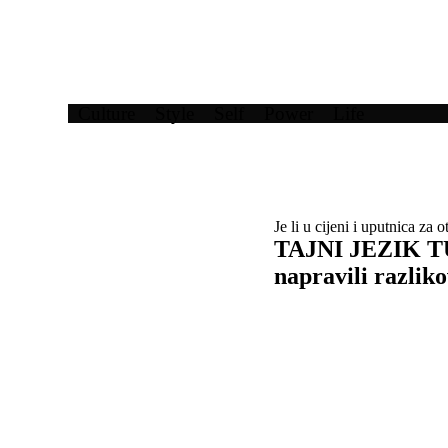
Culture
Style
Self
Power
Life
Je li u cijeni i uputnica za 
TAJNI JEZIK TU
napravili razliko