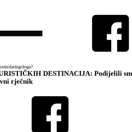
otorinolaringologa?
RISTIČKIH DESTINACIJA: Podijelili smo s
vni rječnik