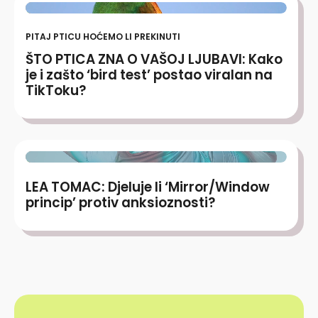
PITAJ PTICU HOĆEMO LI PREKINUTI
ŠTO PTICA ZNA O VAŠOJ LJUBAVI: Kako
je i zašto ‘bird test’ postao viralan na
TikToku?
LEA TOMAC: Djeluje li ‘Mirror/Window
princip’ protiv anksioznosti?