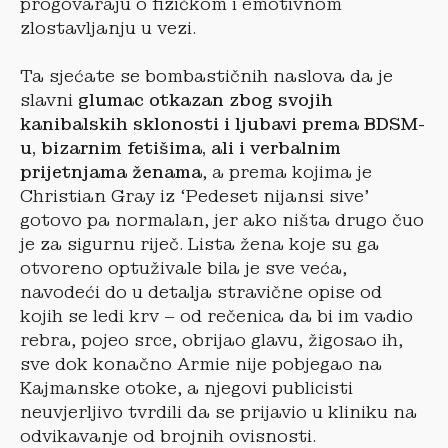
progovaraju o fizičkom i emotivnom
zlostavljanju u vezi.
Ta sjećate se bombastičnih naslova da je
slavni
glumac otkazan zbog svojih
kanibalskih sklonosti i ljubavi prema BDSM-
u, bizarnim fetišima, ali i verbalnim
prijetnjama ženama
, a prema kojima je
Christian Gray iz ‘Pedeset nijansi sive’
gotovo pa normalan, jer ako ništa drugo čuo
je za sigurnu riječ. Lista žena koje su ga
otvoreno optuživale bila je sve veća,
navodeći do u detalja stravične opise od
kojih se ledi krv – od rečenica da bi im vadio
rebra, pojeo srce, obrijao glavu, žigosao ih,
sve dok konačno Armie nije pobjegao na
Kajmanske otoke, a njegovi publicisti
neuvjerljivo tvrdili da se prijavio u kliniku na
odvikavanje od brojnih ovisnosti.