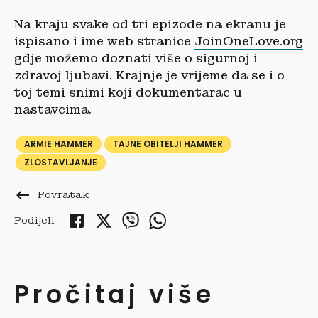
Na kraju svake od tri epizode na ekranu je
ispisano i ime web stranice
JoinOneLove.org
gdje možemo doznati više o sigurnoj i
zdravoj ljubavi. Krajnje je vrijeme da se i o
toj temi snimi koji dokumentarac u
nastavcima.
ARMIE HAMMER
TAJNE OBITELJI HAMMER
ZLOSTAVLJANJE
keyboard_backspace
Povratak
Podijeli
Pročitaj više