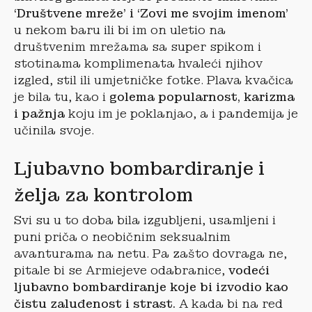
‘Društvene mreže’ i ‘Zovi me svojim imenom’
u nekom baru ili bi im on uletio na
društvenim mrežama sa super spikom i
stotinama komplimenata hvaleći njihov
izgled, stil ili umjetničke fotke. Plava kvačica
je bila tu, kao i
golema popularnost, karizma
i pažnja
koju im je poklanjao, a i pandemija je
učinila svoje.
Ljubavno bombardiranje i
želja za kontrolom
Svi su u to doba bila izgubljeni, usamljeni i
puni priča o neobičnim seksualnim
avanturama na netu. Pa zašto dovraga ne,
pitale bi se Armiejeve odabranice,
vodeći
ljubavno bombardiranje koje bi izvodio kao
čistu zaluđenost i strast.
A kada bi na red