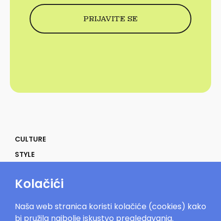
CULTURE
STYLE
SELF
Kolačići
POWER
LIFE
Naša web stranica koristi kolačiće (cookies) kako
IN THE MOOD
bi pružila najbolje iskustvo pregledavanja.