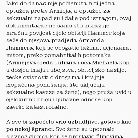
Iako do danas nije podignuta niti jedna
optužba protiv Armieja, a optužbe za
seksualni napad su i dalje pod istragom, ovaj
dokumentarac ne samo što istražuje
mračnu povijest cijele obitelji Hammer koja
seže do njegova
pradjeda Armanda
Hammera
, koji se obogatio lažima, ucjenama,
mitom, preko pomahnitalih potomaka
(
Armiejeva djeda Juliana i oca Michaela
koji
u dosjeu imaju i ubojstva, obiteljsko nasilje,
teške ovisnosti o drogama i krajnje
izopačena ponašanja, što uključuju
seksualne kaveze za žene), nego pruža uvid u
cjelokupnu priču i ljubavne odnose koji
završe katastrofalno.
A sve bi
započelo vrlo uzbudljivo, gotovo kao
po nekoj špranci.
Sve žene su upoznale
slavnog glumca koji se proslavio filmovima