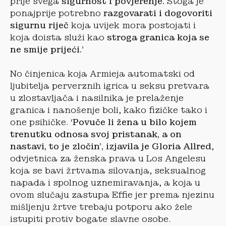
prije svega
sigurnost i povjerenje.
Stoga je
ponajprije potrebno
razgovarati i dogovoriti
sigurnu riječ
koja uvijek mora postojati i
koja doista služi kao
stroga granica koja se
ne smije prijeći.’
No činjenica koja Armieja automatski od
ljubitelja perverznih igrica u seksu pretvara
u zlostavljača i nasilnika je prelaženje
granica i nanošenje boli, kako fizičke tako i
one psihičke.
‘Povuče li žena u bilo kojem
trenutku odnosa svoj pristanak, a on
nastavi, to je zločin’, izjavila je Gloria Allred
,
odvjetnica za ženska prava u Los Angelesu
koja se bavi žrtvama silovanja, seksualnog
napada i spolnog uznemiravanja, a koja u
ovom slučaju zastupa Effie jer prema njezinu
mišljenju žrtve trebaju potporu ako žele
istupiti protiv bogate slavne osobe.