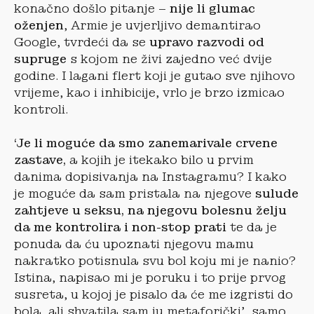
konačno došlo pitanje –
nije li glumac
oženjen
, Armie je uvjerljivo demantirao
Google, tvrdeći da se
upravo razvodi od
supruge
s kojom ne živi zajedno već dvije
godine. I lagani flert koji je gutao sve njihovo
vrijeme, kao i inhibicije, vrlo je brzo izmicao
kontroli.
‘Je li moguće da smo zanemarivale crvene
zastave,
a kojih je itekako bilo u prvim
danima dopisivanja na Instagramu? I kako
je moguće da sam pristala na njegove
sulude
zahtjeve u seksu, na njegovu bolesnu želju
da me kontrolira i non-stop prati
te da je
ponuda da ću upoznati njegovu mamu
nakratko potisnula svu bol koju mi je nanio?
Istina, napisao mi je poruku i to prije prvog
susreta, u kojoj je pisalo da će me izgristi do
bola, ali shvatila sam ju metaforički’, samo