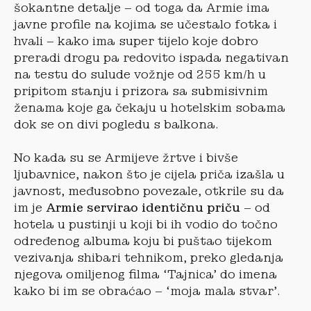
šokantne detalje – od toga da Armie ima
javne profile na kojima se učestalo fotka i
hvali – kako ima super tijelo koje dobro
preradi drogu pa redovito ispada negativan
na testu do sulude vožnje od 255 km/h u
pripitom stanju i prizora sa submisivnim
ženama koje ga čekaju u hotelskim sobama
dok se on divi pogledu s balkona.
No kada su se Armijeve žrtve i bivše
ljubavnice, nakon što je cijela priča izašla u
javnost, međusobno povezale, otkrile su da
im je
Armie servirao identičnu priču
– od
hotela u pustinji u koji bi ih vodio do točno
određenog albuma koju bi puštao tijekom
vezivanja shibari tehnikom, preko gledanja
njegova omiljenog filma ‘Tajnica’ do imena
kako bi im se obraćao – ‘moja mala stvar’.