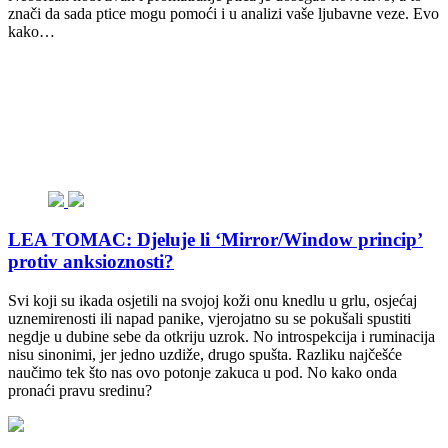
znači da sada ptice mogu pomoći i u analizi vaše ljubavne veze. Evo
kako…
LEA TOMAC: Djeluje li ‘Mirror/Window princip’
protiv anksioznosti?
Svi koji su ikada osjetili na svojoj koži onu knedlu u grlu, osjećaj
uznemirenosti ili napad panike, vjerojatno su se pokušali spustiti
negdje u dubine sebe da otkriju uzrok. No introspekcija i ruminacija
nisu sinonimi, jer jedno uzdiže, drugo spušta. Razliku najčešće
naučimo tek što nas ovo potonje zakuca u pod. No kako onda
pronaći pravu sredinu?