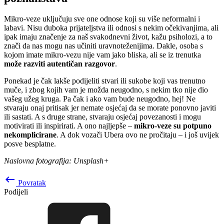
Mikro-veze uključuju sve one odnose koji su više neformalni i
labavi. Nisu duboka prijateljstva ili odnosi s nekim očekivanjima, ali
ipak imaju značenje za naš svakodnevni život, kažu psiholozi, a to
znači da nas mogu nas učiniti uravnoteženijima. Dakle, osoba s
kojom imate mikro-vezu nije vam jako bliska, ali se iz trenutka
može razviti autentičan razgovor
.
Ponekad je čak lakše podijeliti stvari ili sukobe koji vas trenutno
muče, i zbog kojih vam je možda neugodno, s nekim tko nije dio
vašeg užeg kruga. Pa čak i ako vam bude neugodno, hej! Ne
stvaraju onaj pritisak jer nemate osjećaj da se morate ponovno javiti
ili sastati. A s druge strane, stvaraju osjećaj povezanosti i mogu
motivirati ili inspirirati. A ono najljepše –
mikro-veze su potpuno
nekomplicirane
. A dok vozači Ubera ovo ne pročitaju – i još uvijek
posve besplatne.
Naslovna fotografija: Unsplash+
keyboard_backspace
Povratak
Podijeli