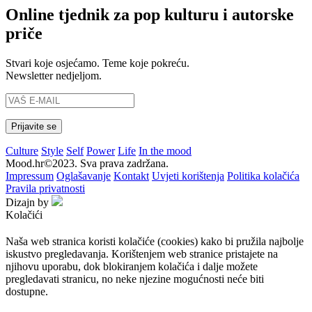
Online tjednik za pop kulturu i autorske
priče
Stvari koje osjećamo. Teme koje pokreću.
Newsletter nedjeljom.
Culture
Style
Self
Power
Life
In the mood
Mood.hr©2023. Sva prava zadržana.
Impressum
Oglašavanje
Kontakt
Uvjeti korištenja
Politika kolačića
Pravila privatnosti
Dizajn by
Kolačići
Naša web stranica koristi kolačiće (cookies) kako bi pružila najbolje
iskustvo pregledavanja. Korištenjem web stranice pristajete na
njihovu uporabu, dok blokiranjem kolačića i dalje možete
pregledavati stranicu, no neke njezine mogućnosti neće biti
dostupne.