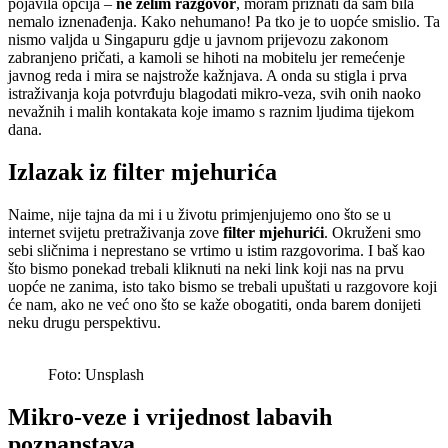
pojavila opcija –
ne želim razgovor
, moram priznati da sam bila
nemalo iznenađenja. Kako nehumano! Pa tko je to uopće smislio. Ta
nismo valjda u Singapuru gdje u javnom prijevozu zakonom
zabranjeno pričati, a kamoli se hihoti na mobitelu jer remećenje
javnog reda i mira se najstrože kažnjava. A onda su stigla i prva
istraživanja koja potvrđuju blagodati mikro-veza, svih onih naoko
nevažnih i malih kontakata koje imamo s raznim ljudima tijekom
dana.
Izlazak iz filter mjehurića
Naime, nije tajna da mi i u životu primjenjujemo ono što se u
internet svijetu pretraživanja zove
filter mjehurići
. Okruženi smo
sebi sličnima i neprestano se vrtimo u istim razgovorima. I baš kao
što bismo ponekad trebali kliknuti na neki link koji nas na prvu
uopće ne zanima, isto tako bismo se trebali upuštati u razgovore koji
će nam, ako ne već ono što se kaže obogatiti, onda barem donijeti
neku drugu perspektivu.
Foto: Unsplash
Mikro-veze i vrijednost labavih
poznanstava