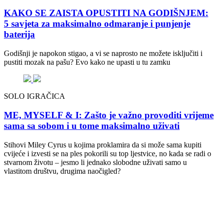
KAKO SE ZAISTA OPUSTITI NA GODIŠNJEM:
5 savjeta za maksimalno odmaranje i punjenje
baterija
Godišnji je napokon stigao, a vi se naprosto ne možete isključiti i
pustiti mozak na pašu? Evo kako ne upasti u tu zamku
SOLO IGRAČICA
ME, MYSELF & I: Zašto je važno provoditi vrijeme
sama sa sobom i u tome maksimalno uživati
Stihovi Miley Cyrus u kojima proklamira da si može sama kupiti
cvijeće i izvesti se na ples pokorili su top ljestvice, no kada se radi o
stvarnom životu – jesmo li jednako slobodne uživati samo u
vlastitom društvu, drugima naočigled?