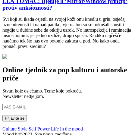
LEA TOMAC: Djeluje li ‘Mirror/Window princip’
protiv anksioznosti?
Svi koji su ikada osjetili na svojoj koži onu knedlu u grlu, osjećaj
uznemirenosti ili napad panike, vjerojatno su se pokušali spustiti
negdje u dubine sebe da otkriju uzrok. No introspekcija i ruminacija
nisu sinonimi, jer jedno uzdiže, drugo spušta. Razliku najčešće
naučimo tek što nas ovo potonje zakuca u pod. No kako onda
pronaći pravu sredinu?
Online tjednik za pop kulturu i autorske
priče
Stvari koje osjećamo. Teme koje pokreću.
Newsletter nedjeljom.
Culture
Style
Self
Power
Life
In the mood
Mood.hr©2023. Sva prava zadržana.