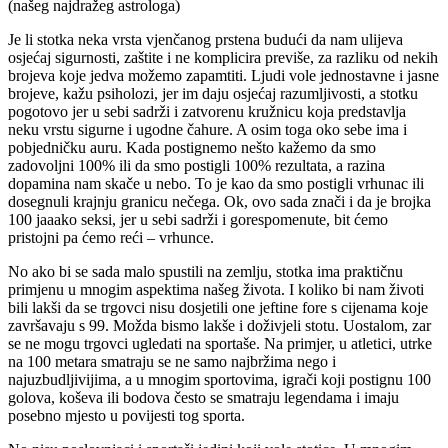
(našeg najdražeg astrologa)
Je li stotka neka vrsta vjenčanog prstena budući da nam ulijeva
osjećaj sigurnosti, zaštite i ne komplicira previše, za razliku od nekih
brojeva koje jedva možemo zapamtiti. Ljudi vole jednostavne i jasne
brojeve, kažu psiholozi, jer im daju osjećaj razumljivosti, a stotku
pogotovo jer u sebi sadrži i zatvorenu kružnicu koja predstavlja
neku vrstu sigurne i ugodne čahure. A osim toga oko sebe ima i
pobjedničku auru. Kada postignemo nešto kažemo da smo
zadovoljni 100% ili da smo postigli 100% rezultata, a razina
dopamina nam skače u nebo. To je kao da smo postigli vrhunac ili
dosegnuli krajnju granicu nečega. Ok, ovo sada znači i da je brojka
100 jaaako seksi, jer u sebi sadrži i gorespomenute, bit ćemo
pristojni pa ćemo reći – vrhunce.
No ako bi se sada malo spustili na zemlju, stotka ima praktičnu
primjenu u mnogim aspektima našeg života. I koliko bi nam životi
bili lakši da se trgovci nisu dosjetili one jeftine fore s cijenama koje
završavaju s 99. Možda bismo lakše i doživjeli stotu. Uostalom, zar
se ne mogu trgovci ugledati na sportaše. Na primjer, u atletici, utrke
na 100 metara smatraju se ne samo najbržima nego i
najuzbudljivijima, a u mnogim sportovima, igrači koji postignu 100
golova, koševa ili bodova često se smatraju legendama i imaju
posebno mjesto u povijesti tog sporta.