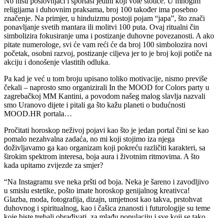
No nisu poslovnjaci i sportaši jedini koji vole stotice. U mnogim
religijama i duhovnim praksama, broj 100 također ima posebno
značenje. Na primjer, u hinduizmu postoji pojam “japa”, što znači
ponavljanje svetih mantara ili molitvi 100 puta. Ovaj ritualni čin
simbolizira fokusiranje uma i postizanje duhovne povezanosti. A ako
pitate numerologe, svi će vam reći će da broj 100 simbolozira novi
početak, osobni razvoj, postizanje ciljeva jer to je broj koji potiče na
akciju i donošenje vlastitih odluka.
Pa kad je već u tom broju upisano toliko motivacije, nismo previše
čekali – naprosto smo organizirali In the MOOD for Colors party u
zagrebačkoj MM Kantini, a povodom našeg malog slavlja nazvali
smo Uranovo dijete i pitali ga što kažu planeti o budućnosti
MOOD.HR portala…
Pročitati horoskop neživoj pojavi kao što je jedan portal čini se kao
pomalo nezahvalna zadaća, no mi koji stojimo iza njega
doživljavamo ga kao organizam koji pokreću različiti karakteri, sa
širokim spektrom interesa, boja aura i životnim ritmovima. A što
kada upitamo zvijezde za smjer?
“Na Instagramu sve neka pršti od boja. Neka je šareno i zavodljivo
u smislu estetike, pošto imate horoskop genijalnog kreativca!
Glazba, moda, fotografija, dizajn, umjetnost kao takva, prstohvat
duhovnog i spiritualnog, kao i čašica znanosti i futurologije su teme
koje biste trebali obrađivati, za mlađu populaciju i sve koji se tako