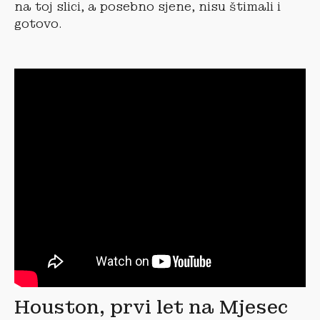
na toj slici, a posebno sjene, nisu štimali i
gotovo.
Houston, prvi let na Mjesec