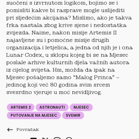
suočeni s izvrnutom logikom, bojimo se i
pomisliti kakve bi rasprave mogle uslijediti
pri sljedećim akcijama? Mislimo, ako je takva
frka nastala zbog krive sjene i nedostatka
zvijezda. Naime, nakon misije Artemis II
najavljene su i pomoćne misije drugih
organizacija i letjelica, a jedna od njih je i ona
Lunar Codex, u sklopu kojeg bi se na Mjesec
poslale arhive kulturnih djela važnih autora
iz cijelog svijeta. Hm, možda da ipak na
Mjesec pošaljemo samo “Malog Princa” –
jedinog koji već 80 godina svim srcem
svesrdno vjeruje u moć nevidljivog.
ARTEMIS 2
ASTRONAUTI
MJESEC
PUTOVANJE NA MJESEC
SVEMIR
keyboard_backspace
Povratak