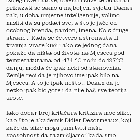
izbjegli sve ratove, bolesti i suze te odabrali
prikazati se samo u najboljem svjetlu. Danas
pak, u doba umjetne inteligencije, volimo
misliti da su podaci sve, a što je jače od
osobnog brenda, pardon, imena. No s druge
strane… Kada se četvero astronauta 11.
travnja vrate kući i ako se jednog dana
pokaže da ništa od života na Mjesecu pod
temperaturama od -174 °C noću do 127°C
danju, možda će ipak neki od stanovnika
Zemlje reći da je njihovo ime ipak bilo na
Mjesecu. A to je ipak nešto… Dokaz da je
netko ipak bio gore i da nije baš sve teorija
urote.
Iako dobar broj kritičara kritizira moć slike,
kao što je akademik Didier Desormeaux, koji
kaže da slike mogu „umrtviti našu
sposobnost da razmišljamo“ kada smo