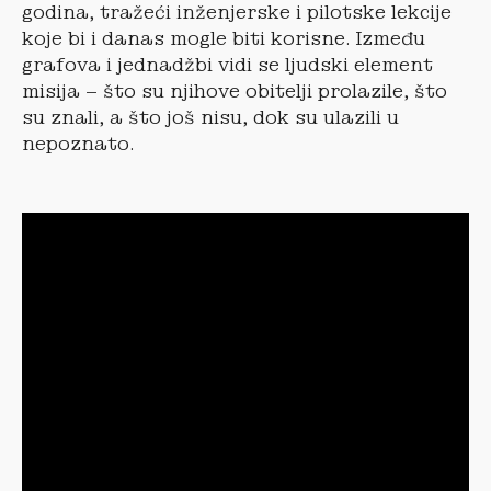
godina, tražeći inženjerske i pilotske lekcije
koje bi i danas mogle biti korisne. Između
grafova i jednadžbi vidi se ljudski element
misija – što su njihove obitelji prolazile, što
su znali, a što još nisu, dok su ulazili u
nepoznato.