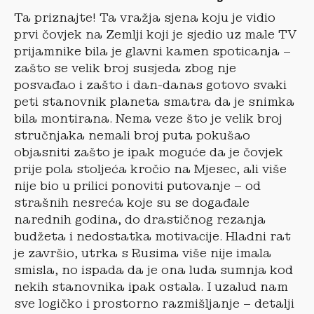
Ta priznajte! Ta vražja sjena koju je vidio
prvi čovjek na Zemlji koji je sjedio uz male TV
prijamnike bila je glavni kamen spoticanja –
zašto se velik broj susjeda zbog nje
posvađao i zašto i dan-danas gotovo svaki
peti stanovnik planeta smatra da je snimka
bila montirana. Nema veze što je velik broj
stručnjaka nemali broj puta pokušao
objasniti zašto je ipak moguće da je čovjek
prije pola stoljeća kročio na Mjesec, ali više
nije bio u prilici ponoviti putovanje – od
strašnih nesreća koje su se događale
narednih godina, do drastičnog rezanja
budžeta i nedostatka motivacije. Hladni rat
je završio, utrka s Rusima više nije imala
smisla, no ispada da je ona luda sumnja kod
nekih stanovnika ipak ostala. I uzalud nam
sve logičko i prostorno razmišljanje – detalji