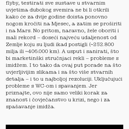
flyby, testirati sve sustave u stvarnim
uvjetima dubokog svemira ne bi li otkrili
kako će za dvije godine doista ponovno
nogom kročiti na Mjesec, a zatim se proširiti
i na Mars. No pritom, naravno, žele oboriti i
mali rekord – doseći najveću udaljenost od
Zemlje koju su ljudi ikad postigli (~252.800
milja ili ~406.000 km). A usput i sanirati, što
bi marketinški stručnjaci rekli – probleme s
imidžem. I to tako da ovaj put porade na što
uvjerljivijim slikama i sa što više stvarnih
detalja – i to u najboljoj rezoluciji. Uključujući
probleme s WC-om i spavanjem. Jer
priznajte, ovo nije samo veliki korak za
znanost i čovječanstvo u krizi, nego i za
spašavanje imidža.