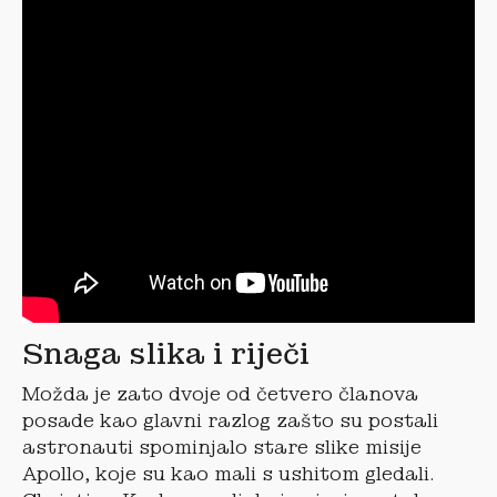
Snaga slika i riječi
Možda je zato dvoje od četvero članova
posade kao glavni razlog zašto su postali
astronauti spominjalo stare slike misije
Apollo, koje su kao mali s ushitom gledali.