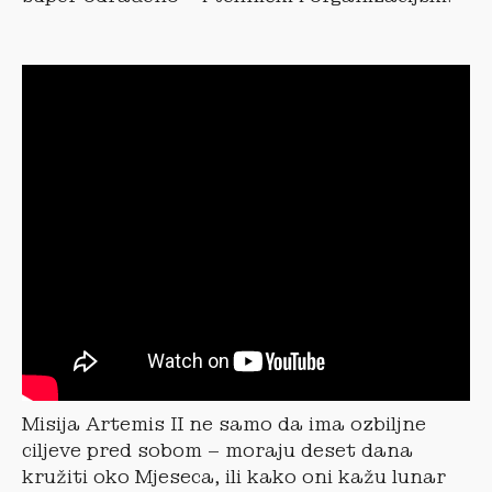
Misija Artemis II ne samo da ima ozbiljne
ciljeve pred sobom – moraju deset dana
kružiti oko Mjeseca, ili kako oni kažu lunar