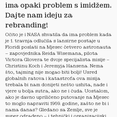
ima opaki problem s imidžem.
Dajte nam ideju za
rebranding!
Očito je i NASA shvatila da ima problem kada
je 1. travnja odlučila s lansirne postaje u
Floridi poslati na Mjesec četvero astronauta
– zapovjednika Reida Wisemana, pilota
Victora Glovera te dvoje specijalista misije –
Christinu Koch i Jeremyja Hansena. Nema
što, tajming nije mogao biti bolji! Usred
globalnih ratova i katastrofa ova misija
trebala bi nam donijeti nešto ushita, nade i
vjere u bolja sutra, ako ne i čuda. Uostalom,
ako je davno upriličeno putovanje na Mjesec
to moglo napraviti 1969. godine, zašto ne bi i
nama danas? Gledano sa Zemlje, sve je
super odrađeno – i tehnički i organizacijski.