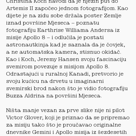
Christina Koch navodi da je njezin put do
Artemis II započeo jednom fotografijom. Kao
dijete je na zidu sobe držala poster Zemlje
iznad površine Mjeseca – poznatu
fotografiju Earthrise Williama Andersa iz
misije Apollo 8 – i odlučila je postati
astronautkinja kad je saznala da je čovjek,
a ne automatska kamera, stisnuo okidač.
Kao i Koch, Jeremy Hansen svoju fascinaciju
svemirom povezuje s misijom Apollo 8.
Odrastajući u ruralnoj Kanadi, pretvorio je
svoju kućicu na drvetu u imaginarni
svemirski brod nakon što je vidio fotografiju
Buzza Aldrina na površini Mjeseca.
Ništa manje vezan za prve slike nije ni pilot
Victor Glover, koji je priznao da se pripremao
za misiju tako što je proučavao originalne
dnevnike Gemini i Apollo misija iz šezdesetih