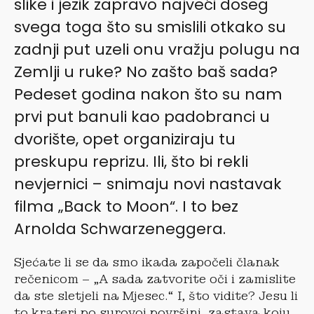
slike i jezik zapravo najveći doseg
svega toga što su smislili otkako su
zadnji put uzeli onu vražju polugu na
Zemlji u ruke? No zašto baš sada?
Pedeset godina nakon što su nam
prvi put banuli kao padobranci u
dvorište, opet organiziraju tu
preskupu reprizu. Ili, što bi rekli
nevjernici – snimaju novi nastavak
filma „Back to Moon“. I to bez
Arnolda Schwarzeneggera.
Sjećate li se da smo ikada započeli članak
rečenicom – „A sada zatvorite oči i zamislite
da ste sletjeli na Mjesec.“ I, što vidite? Jesu li
to krateri po surovoj površini, zastava koju