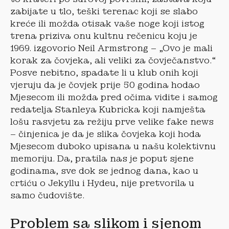
zabijate u tlo, teški terenac koji se slabo
kreće ili možda otisak vaše noge koji istog
trena priziva onu kultnu rečenicu koju je
1969. izgovorio Neil Armstrong – „Ovo je mali
korak za čovjeka, ali veliki za čovječanstvo.“
Posve nebitno, spadate li u klub onih koji
vjeruju da je čovjek prije 50 godina hodao
Mjesecom ili možda pred očima vidite i samog
redatelja Stanleya Kubricka koji namješta
lošu rasvjetu za režiju prve velike fake news
– činjenica je da je slika čovjeka koji hoda
Mjesecom duboko upisana u našu kolektivnu
memoriju. Da, pratila nas je poput sjene
godinama, sve dok se jednog dana, kao u
crtiću o Jekyllu i Hydeu, nije pretvorila u
samo čudovište.
Problem sa slikom i sjenom