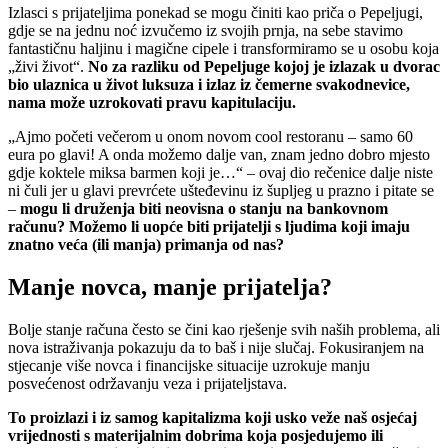
Izlasci s prijateljima ponekad se mogu činiti kao priča o Pepeljugi,
gdje se na jednu noć izvučemo iz svojih prnja, na sebe stavimo
fantastičnu haljinu i magične cipele i transformiramo se u osobu koja
„živi život“.
No za razliku od Pepeljuge kojoj je izlazak u dvorac
bio ulaznica u život luksuza i izlaz iz čemerne svakodnevice,
nama može uzrokovati pravu kapitulaciju.
„Ajmo početi večerom u onom novom cool restoranu – samo 60
eura po glavi! A onda možemo dalje van, znam jedno dobro mjesto
gdje koktele miksa barmen koji je…“ – ovaj dio rečenice dalje niste
ni čuli jer u glavi prevrćete ušteđevinu iz šupljeg u prazno i pitate se
–
mogu li druženja biti neovisna o stanju na bankovnom
računu? Možemo li uopće biti prijatelji s ljudima koji imaju
znatno veća (ili manja) primanja od nas?
Manje novca, manje prijatelja?
Bolje stanje računa često se čini kao rješenje svih naših problema, ali
nova istraživanja pokazuju da to baš i nije slučaj. Fokusiranjem na
stjecanje više novca i financijske situacije uzrokuje manju
posvećenost održavanju veza i prijateljstava.
To proizlazi i iz samog kapitalizma koji usko veže naš osjećaj
vrijednosti s materijalnim dobrima koja posjedujemo ili