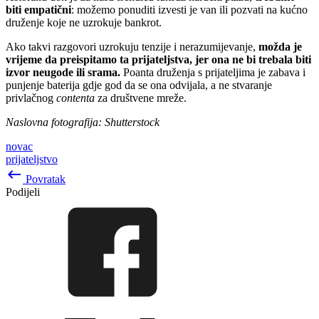
biti empatični
: možemo ponuditi izvesti je van ili pozvati na kućno
druženje koje ne uzrokuje bankrot.
Ako takvi razgovori uzrokuju tenzije i nerazumijevanje,
možda je
vrijeme da preispitamo ta prijateljstva, jer ona ne bi trebala biti
izvor neugode ili srama.
Poanta druženja s prijateljima je zabava i
punjenje baterija gdje god da se ona odvijala, a ne stvaranje
privlačnog
contenta
za društvene mreže.
Naslovna fotografija: Shutterstock
novac
prijateljstvo
keyboard_backspace
Povratak
Podijeli