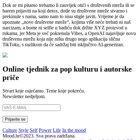
Dok se mi pitamo trebamo li zauvijek otići s društvenih mreža ili se
barem prijaviti na koji detox, dotle su društvene mreže stvarno i
prekinule s nama, samo nam to nisu stigle javiti. Vrijeme je da
upoznate „nove društvene mreže“, kojima više neće trebati ni naš
narcizam, a bome ni selfie u badiću dok držite XYZ proizvod u
rukama, jer Meta je već pokrenula Vibes, a OpenAI najavljuje novu
društvenu mrežu koja nije ništa drugo nego aplikacija slična
TikToku, s razlikom da će sadržaj biti isključivo AI-generiran.
Online tjednik za pop kulturu i autorske
priče
Stvari koje osjećamo. Teme koje pokreću.
Newsletter nedjeljom.
Culture
Style
Self
Power
Life
In the mood
Mood.hr©2023. Sva prava zadržana.