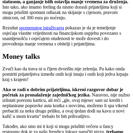
statusom, a ganjanje istih ostavlja manje vremena za druženja.
Isto tako, ako imamo feeling da nismo dorasli prijateljima koji si
mogu priuštiti spontani odlazak na skijanje s cijenom, pravom
sitnicom, od 300 eura po noćenju.
Rezultat
spomenutog istraživanja
pokazao je da je temeljenje
osjećaja vlastite vrijednosti na financijskom uspjehu povezano s
usamljenošću i osjećajem otuđenosti te može dovesti i do
provođenja manje vremena s obitelji i prijateljima.
Money talks
Zvuči kao da trava ni u čijem dvorištu nije zelenija. Pa kako onda
pomiriti prijateljstva između onih koji imaju i onih koji jedva krpaju
kraj s krajem?
Ako se radi o dobrim prijateljima, iskreni razgovor dobar je
početak za pronalaženje zajedničkog jezika.
Naravno, nije nužno
izlistati poreznu karticu, ali reći „gle, ovaj mjesec sam uz kredit i
neplanirane popravke auta kratka s novcima, možemo li spa vikend
prebaciti za neku drugu priliku, a ovaj tjedan dođi na kavu u novi
kafić u mom kvartu“ trebalo bi biti prihvatljivo.
Također, ako smo mi ti koji si mogu priuštiti večeru u fancy
restoranu dok je za našu frendicu luksuz naručiti pizzu,
trebamo