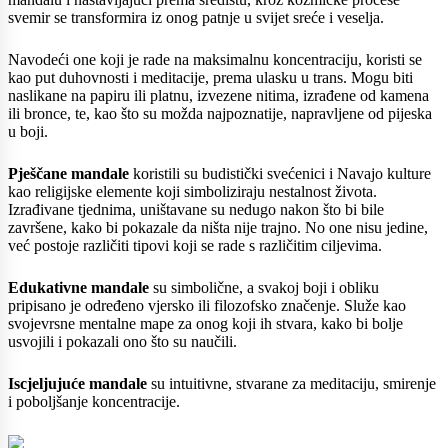
svemir se transformira iz onog patnje u svijet sreće i veselja.
Navodeći one koji je rade na maksimalnu koncentraciju, koristi se
kao put duhovnosti i meditacije, prema ulasku u trans. Mogu biti
naslikane na papiru ili platnu, izvezene nitima, izrađene od kamena
ili bronce, te, kao što su možda najpoznatije, napravljene od pijeska
u boji.
Pješčane mandale
koristili su budistički svećenici i Navajo kulture
kao religijske elemente koji simboliziraju nestalnost života.
Izrađivane tjednima, uništavane su nedugo nakon što bi bile
završene, kako bi pokazale da ništa nije trajno. No one nisu jedine,
već postoje različiti tipovi koji se rade s različitim ciljevima.
Edukativne mandale
su simbolične, a svakoj boji i obliku
pripisano je određeno vjersko ili filozofsko značenje. Služe kao
svojevrsne mentalne mape za onog koji ih stvara, kako bi bolje
usvojili i pokazali ono što su naučili.
Iscjeljujuće mandale
su intuitivne, stvarane za meditaciju, smirenje
i poboljšanje koncentracije.