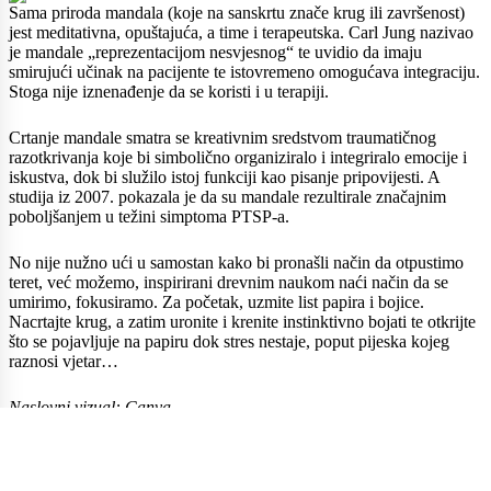
Sama priroda mandala (koje na sanskrtu znače krug ili završenost)
jest meditativna, opuštajuća, a time i terapeutska. Carl Jung nazivao
je mandale „reprezentacijom nesvjesnog“ te uvidio da imaju
smirujući učinak na pacijente te istovremeno omogućava integraciju.
Stoga nije iznenađenje da se koristi i u terapiji.
Crtanje mandale smatra se kreativnim sredstvom traumatičnog
razotkrivanja koje bi simbolično organiziralo i integriralo emocije i
iskustva, dok bi služilo istoj funkciji kao pisanje pripovijesti. A
studija
iz 2007. pokazala je da su mandale rezultirale značajnim
poboljšanjem u težini simptoma PTSP-a.
No nije nužno ući u samostan kako bi pronašli način da otpustimo
teret, već možemo, inspirirani drevnim naukom naći način da se
umirimo, fokusiramo. Za početak, uzmite list papira i bojice.
Nacrtajte krug, a zatim uronite i krenite instinktivno bojati te otkrijte
što se pojavljuje na papiru dok stres nestaje, poput pijeska kojeg
raznosi vjetar…
Naslovni vizual: Canva
art terapija
mandala