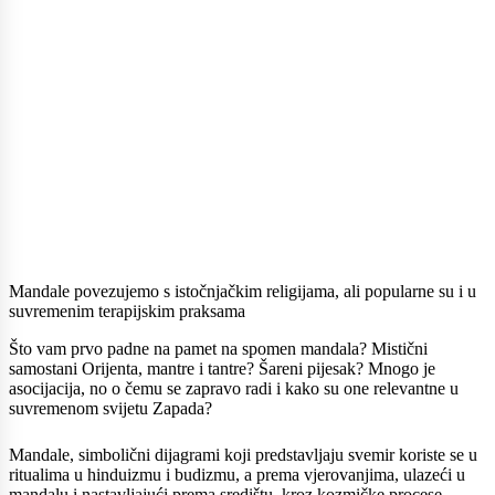
Mandale povezujemo s istočnjačkim religijama, ali popularne su i u
suvremenim terapijskim praksama
Što vam prvo padne na pamet na spomen mandala? Mistični
samostani Orijenta, mantre i tantre? Šareni pijesak? Mnogo je
asocijacija, no o čemu se zapravo radi i kako su one relevantne u
suvremenom svijetu Zapada?
Mandale, simbolični dijagrami koji predstavljaju svemir koriste se u
ritualima u hinduizmu i budizmu, a prema vjerovanjima, ulazeći u
mandalu i nastavljajući prema središtu, kroz kozmičke procese