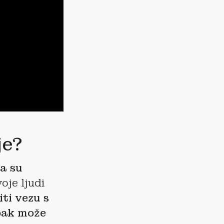
je?
ja su
oje ljudi
iti vezu s
 pak može