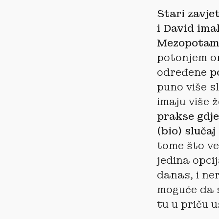
Stari zavje
i David ima
Mezopotamij
potonjem on
određene
p
puno više s
imaju više 
prakse gdje
(bio) slučaj
tome što ve
jedina opcij
danas, i ner
moguće da s
tu u priču 