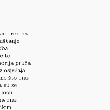
usmjeren na
uštanje
oba
e to
morija pruža
z osjećaja
ome što ona
 su se
 lošu
ima ona
ičkim