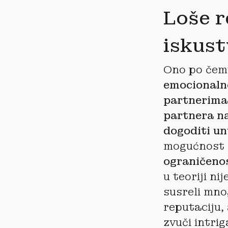
Loše r
iskust
Ono po čemu
emocionaln
partnerima 
partnera na
dogoditi un
mogućnost
ograničenos
u teoriji ni
susreli mnog
reputaciju,
zvuči intrig