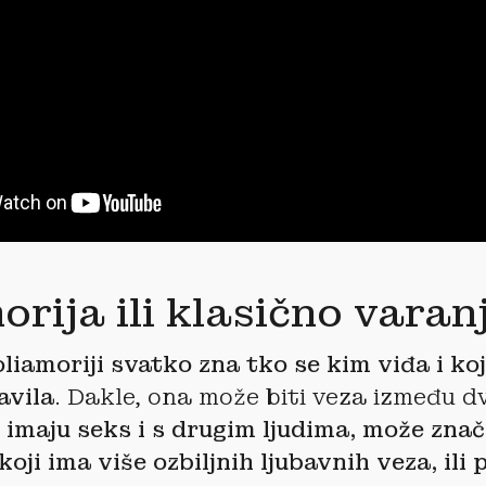
orija ili klasično varan
oliamoriji svatko zna tko se kim viđa i ko
avila
. Dakle, ona može biti veza između dv
 imaju seks i s drugim ljudima, može znač
oji ima više ozbiljnih ljubavnih veza, ili