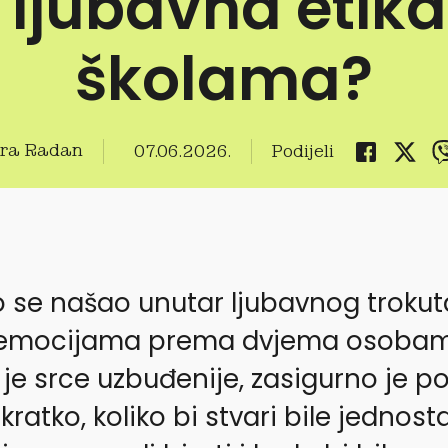
 ljubavna etika
školama?
ra Radan
07.06.2026.
Podijeli
o se našao unutar ljubavnog trokut
 emocijama prema dvjema osobama
je srce uzbuđenije, zasigurno je po
atko, koliko bi stvari bile jednost