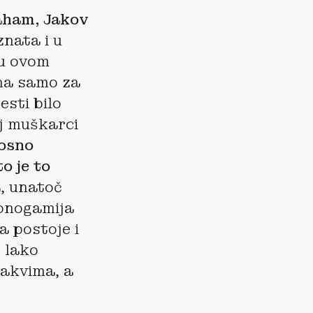
ham, Jakov
znata i u
 u ovom
ana samo za
jesti bilo
oj muškarci
nosno
o je to
a, unatoč
monogamija
a postoje i
e lako
takvima, a