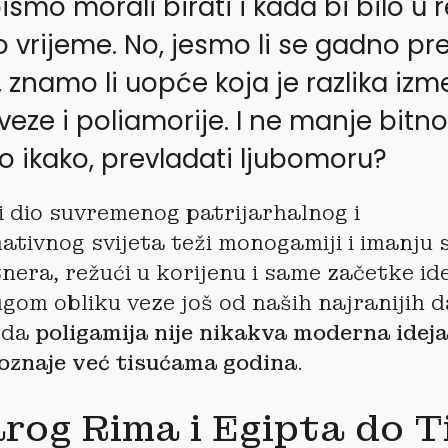
smo morali birati i kada bi bilo u r
o vrijeme. No, jesmo li se gadno pre
 znamo li uopće koja je razlika iz
veze i poliamorije. I ne manje bitn
o ikako, prevladati ljubomoru?
i dio suvremenog patrijarhalnog i
tivnog svijeta teži monogamiji i imanju
nera, režući u korijenu i same začetke ide
om obliku veze još od naših najranijih d
e da
poligamija nije nikakva moderna ideja
poznaje već tisućama godina
.
rog Rima i Egipta do T