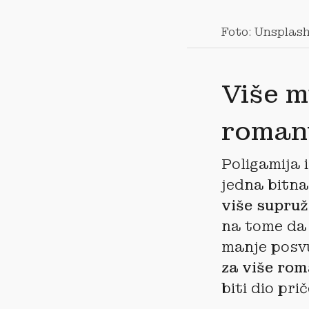
Foto: Unsplas
Više m
roman
Poligamija 
jedna bitna
više supru
na tome da
manje posv
za više rom
biti dio pri