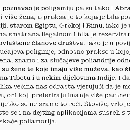
t poznavao je poligamij
u pa su tako i
Abra
li više žena
, a praksa je to koja je bila po
i, starom Egiptu, Grčkoj i Rimu
, iako je
a smatrana ilegalnom i bila je rezervir
ovlaštene članove društva
. Iako je u povi
lučajeva poliginije, odnosno prakse u koj
žena, znamo i za slučajeve
poliandrije od
 su žene te koje imaju više muževa, kao št
 na Tibetu i u nekim dijelovima Indije
. I d
lika većina nas odrasta vjerujući da je 
a, oni koji preferiraju imanje više partner
ijetko se ne srame to reći. Štoviše, vrlo j
te se i na
dejting aplikacijama
susreli s 
uskače poliamorija.