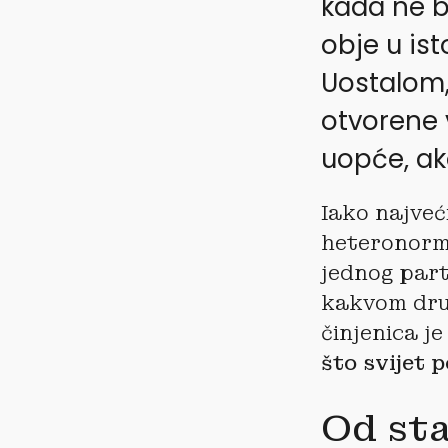
kada ne bi
obje u ist
Uostalom,
otvorene 
uopće, ak
Iako najveć
heteronorma
jednog part
kakvom drug
činjenica j
što svijet 
Od sta