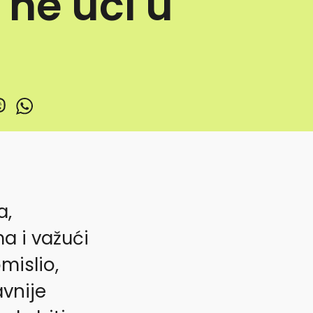
 ne uči u
a,
 i važući
mislio,
avnije