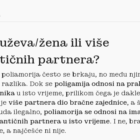
h
uževa/žena ili više
tičnih partnera?
i poliamorija često se brkaju, no među nji
 razlika. Dok se
poligamija odnosi na pra
žnika
u isto vrijeme, prilikom čega je dak
 je
više partnera dio bračne zajednice
, a 
uda ilegalno,
poliamorija se odnosi na iman
antičnih partnera u isto vrijeme
. I ne, b
če, a najčešće ni nije.