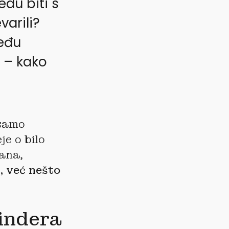
edu biti s
varili?
među
o – kako
 samo
je o bilo
ana,
, već nešto
indera