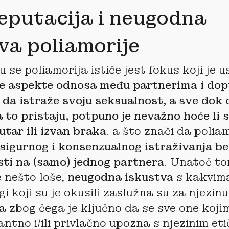
eputacija i neugodna
va poliamorije
 se poliamorija ističe jest fokus koji je 
e aspekte odnosa među partnerima i dop
da istraže svoju seksualnost, a sve dok 
 to pristaju, potpuno je nevažno hoće li s
utar ili izvan braka
. a što znači da polia
sigurnog i konsenzualnog istraživanja be
ti na (samo) jednog partnera
. Unatoč t
je nešto loše,
neugodna iskustva
s kakvima
i koji su je okusili zaslužna su za njezinu
 a zbog čega je ključno da se sve one koj
antno i/ili privlačno upozna s njezinim et