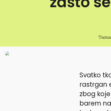
zašto se
Tama
Svatko tk
rastrgan
zbog koje 
barem nakr