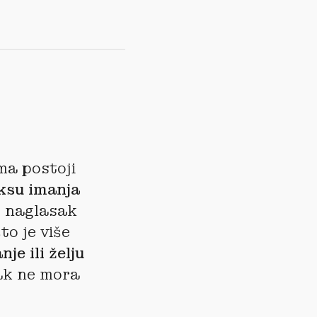
ma postoji
ksu imanja
le naglasak
što je više
je ili želju
rak ne mora