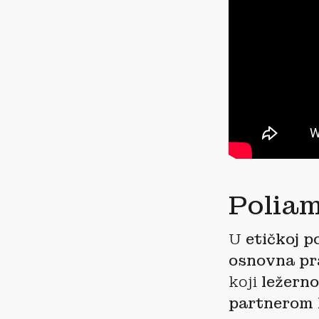
Poliam
U
etičkoj p
osnovna pr
koji
ležerno
partnerom k