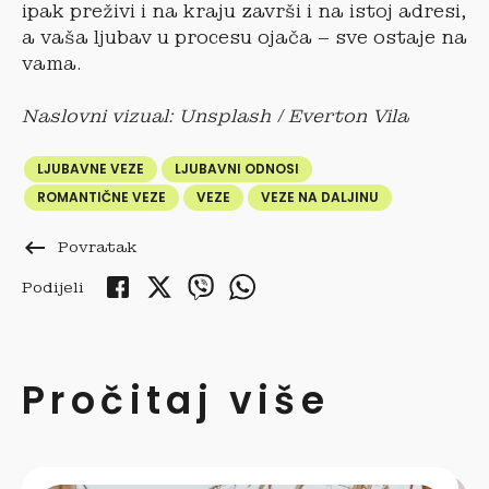
ipak preživi i na kraju završi i na istoj adresi,
a vaša ljubav u procesu ojača – sve ostaje na
vama.
Naslovni vizual: Unsplash / Everton Vila
LJUBAVNE VEZE
LJUBAVNI ODNOSI
ROMANTIČNE VEZE
VEZE
VEZE NA DALJINU
keyboard_backspace
Povratak
Podijeli
Pročitaj više