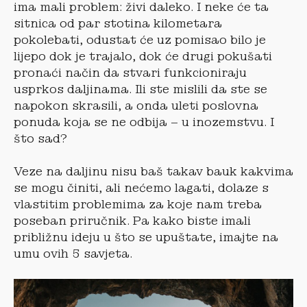
ima mali problem: živi daleko. I neke će ta
sitnica od par stotina kilometara
pokolebati, odustat će uz pomisao bilo je
lijepo dok je trajalo, dok će drugi pokušati
pronaći način da stvari funkcioniraju
usprkos daljinama. Ili ste mislili da ste se
napokon skrasili, a onda uleti poslovna
ponuda koja se ne odbija – u inozemstvu. I
što sad?
Veze na daljinu nisu baš takav bauk kakvima
se mogu činiti, ali nećemo lagati, dolaze s
vlastitim problemima za koje nam treba
poseban priručnik. Pa kako biste imali
približnu ideju u što se upuštate, imajte na
umu ovih 5 savjeta.