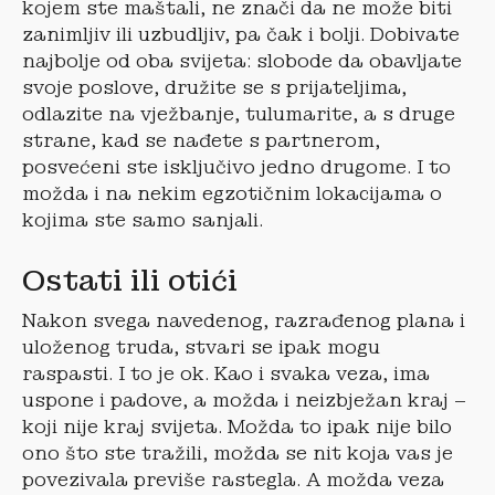
kojem ste maštali, ne znači da ne može biti
zanimljiv ili uzbudljiv, pa čak i bolji. Dobivate
najbolje od oba svijeta: slobode da obavljate
svoje poslove, družite se s prijateljima,
odlazite na vježbanje, tulumarite, a s druge
strane, kad se nađete s partnerom,
posvećeni ste isključivo jedno drugome. I to
možda i na nekim egzotičnim lokacijama o
kojima ste samo sanjali.
Ostati ili otići
Nakon svega navedenog, razrađenog plana i
uloženog truda, stvari se ipak mogu
raspasti. I to je ok. Kao i svaka veza, ima
uspone i padove, a možda i neizbježan kraj –
koji nije kraj svijeta. Možda to ipak nije bilo
ono što ste tražili, možda se nit koja vas je
povezivala previše rastegla. A možda veza