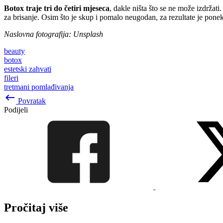
Botox traje tri do četiri mjeseca
, dakle ništa što se ne može izdržati
za brisanje. Osim što je skup i pomalo neugodan, za rezultate je pone
Naslovna fotografija: Unsplash
beauty
botox
estetski zahvati
fileri
tretmani pomlađivanja
keyboard_backspace
Povratak
Podijeli
Pročitaj više