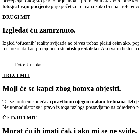
percepcija ‘onog što je bilo prije’ mogla promijeniti ovisno o tome kol
fotografiraju pacijente
prije početka tretmana kako bi imali referenc
DRUGI MIT
Izgledat ću zamrznuto.
Izgled ‘ofucanih’ reality zvijezda ne bi vas trebao plašiti osim ako, po
reći ne onda kad procijeni da ste
otišli predaleko
. Ako vam doktor na 
Foto: Unsplash
TREĆI MIT
Moji će se kapci zbog botoxa objesiti.
Taj se problem sprječava
pravilnom njegom nakon tretmana
.
Izbje
Neuromodulator se upravo iz toga razloga postavljamo na određeno po
ČETVRTI MIT
Morat ću ih imati čak i ako mi se ne svide.