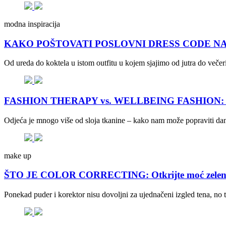
modna inspiracija
KAKO POŠTOVATI POSLOVNI DRESS CODE NA +30? Sty
Od ureda do koktela u istom outfitu u kojem sjajimo od jutra do večeri
FASHION THERAPY vs. WELLBEING FASHION: Što no
Odjeća je mnogo više od sloja tkanine – kako nam može popraviti dan, 
make up
ŠTO JE COLOR CORRECTING: Otkrijte moć zelene, lj
Ponekad puder i korektor nisu dovoljni za ujednačeni izgled tena, no 