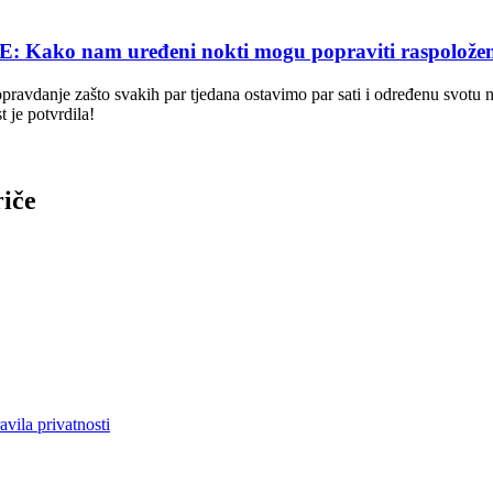
 nam uređeni nokti mogu popraviti raspoložen
opravdanje zašto svakih par tjedana ostavimo par sati i određenu svotu
t je potvrdila!
riče
avila privatnosti