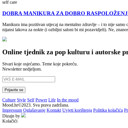
self care
DOBRA MANIKURA ZA DOBRO RASPOLOŽENJE: Kako
Manikura ima pozitivan utjecaj na mentalno zdravlje – i to nije samo 
nijansi lakova za nokte (i ozbiljni saloni bi mi pozavidjeli). Ne, znanos
Online tjednik za pop kulturu i autorske p
Stvari koje osjećamo. Teme koje pokreću.
Newsletter nedjeljom.
Culture
Style
Self
Power
Life
In the mood
Mood.hr©2023. Sva prava zadržana.
Impressum
Oglašavanje
Kontakt
Uvjeti korištenja
Politika kolačića
Pr
Dizajn by
Kolačići