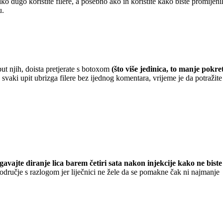
iko dugo koristite filere, a posebno ako ih koristite kako biste promijen
u.
put njih, doista pretjerate s botoxom
(što više jedinica, to manje pokre
svaki upit ubrizga filere bez ijednog komentara, vrijeme je da potražit
gavajte diranje lica barem četiri sata nakon injekcije kako ne biste
dručje s razlogom jer liječnici ne žele da se pomakne čak ni najmanje