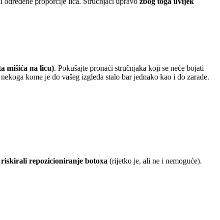
ili određene proporcije lica. Stručnjaci upravo
zbog toga uvijek
ta mišića na licu)
. Pokušajte pronaći stručnjaka koji se neće bojati
e nekoga kome je do vašeg izgleda stalo bar jednako kao i do zarade.
 riskirali repozicioniranje botoxa
(rijetko je, ali ne i nemoguće).