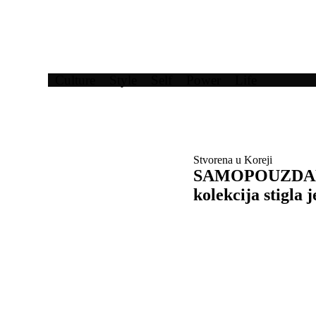
Culture
Style
Self
Power
Life
Stvorena u Koreji
SAMOPOUZDANI 
kolekcija stigla 