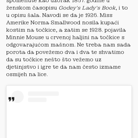
spomenute kao uzorak 1857. godine u
ženskom časopisu
Godey’s Lady’s Book
, i to
u opisu šala. Navodi se da je 1926. Miss
Amerike Norma Smallwood nosila kupaći
kostim na točkice, a zatim se 1928. pojavila
Minnie Mouse u crvenoj haljini na točkice s
odgovarajućom mašnom. Ne treba nam sada
porota da povežemo dva i dva te shvatimo
da su točkice nešto što vežemo uz
djetinjstvo i igre te da nam često izmame
osmijeh na lice.