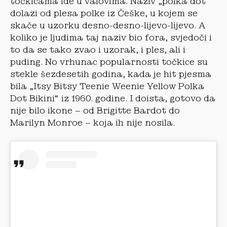
točkicama ide u valovima. Naziv „polka dot“
dolazi od plesa polke iz Češke, u kojem se
skače u uzorku desno-desno-lijevo-lijevo. A
koliko je ljudima taj naziv bio fora, svjedoči i
to da se tako zvao i uzorak, i ples, ali i
puding. No vrhunac popularnosti točkice su
stekle šezdesetih godina, kada je hit pjesma
bila „Itsy Bitsy Teenie Weenie Yellow Polka
Dot Bikini“ iz 1960. godine. I doista, gotovo da
nije bilo ikone – od Brigitte Bardot do
Marilyn Monroe – koja ih nije nosila.