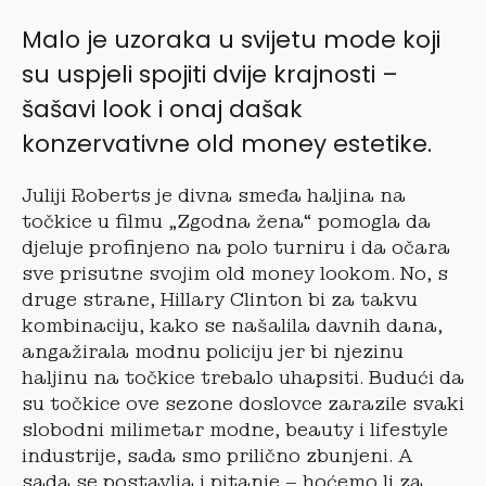
Malo je uzoraka u svijetu mode koji
su uspjeli spojiti dvije krajnosti –
šašavi look i onaj dašak
konzervativne old money estetike.
Juliji Roberts je divna smeđa haljina na
točkice u filmu „Zgodna žena“ pomogla da
djeluje profinjeno na polo turniru i da očara
sve prisutne svojim old money lookom. No, s
druge strane, Hillary Clinton bi za takvu
kombinaciju, kako se našalila davnih dana,
angažirala modnu policiju jer bi njezinu
haljinu na točkice trebalo uhapsiti. Budući da
su točkice ove sezone doslovce zarazile svaki
slobodni milimetar modne, beauty i lifestyle
industrije, sada smo prilično zbunjeni. A
sada se postavlja i pitanje – hoćemo li za