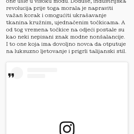
one ušle u visoku modu. Doduše, industrijska
revolucija prije toga morala je napraviti
važan korak i omogućiti ukrašavanje
tkanina kružnim, ujednačenim točkicama. A
od tog vremena točkice na odjeći postale su
kao neki nepisani znak modne nonšalancije.
I to one koja ima dovoljno novca da otputuje
na luksuzno ljetovanje i prigrli talijanski stil.