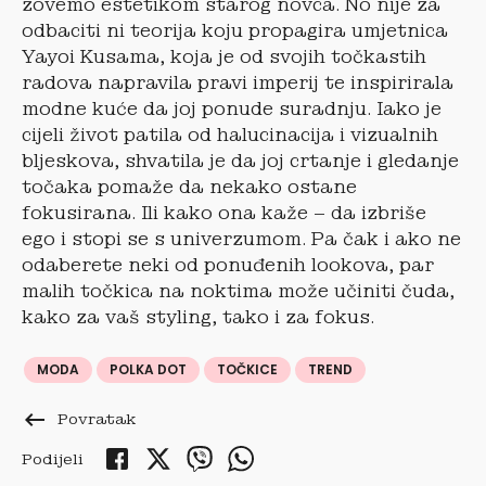
zovemo estetikom starog novca. No nije za
odbaciti ni teorija koju propagira umjetnica
Yayoi Kusama, koja je od svojih točkastih
radova napravila pravi imperij te inspirirala
modne kuće da joj ponude suradnju. Iako je
cijeli život patila od halucinacija i vizualnih
bljeskova, shvatila je da joj crtanje i gledanje
točaka pomaže da nekako ostane
fokusirana. Ili kako ona kaže – da izbriše
ego i stopi se s univerzumom. Pa čak i ako ne
odaberete neki od ponuđenih lookova, par
malih točkica na noktima može učiniti čuda,
kako za vaš styling, tako i za fokus.
MODA
POLKA DOT
TOČKICE
TREND
keyboard_backspace
Povratak
Podijeli