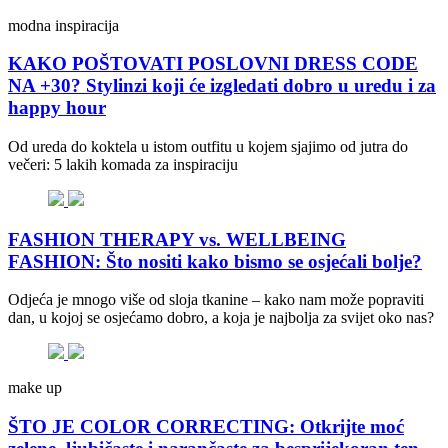
modna inspiracija
KAKO POŠTOVATI POSLOVNI DRESS CODE
NA +30? Stylinzi koji će izgledati dobro u uredu i za
happy hour
Od ureda do koktela u istom outfitu u kojem sjajimo od jutra do
večeri: 5 lakih komada za inspiraciju
FASHION THERAPY vs. WELLBEING
FASHION: Što nositi kako bismo se osjećali bolje?
Odjeća je mnogo više od sloja tkanine – kako nam može popraviti
dan, u kojoj se osjećamo dobro, a koja je najbolja za svijet oko nas?
make up
ŠTO JE COLOR CORRECTING: Otkrijte moć