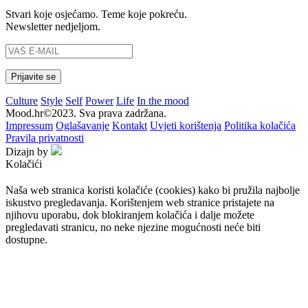
Stvari koje osjećamo. Teme koje pokreću.
Newsletter nedjeljom.
Culture
Style
Self
Power
Life
In the mood
Mood.hr©2023. Sva prava zadržana.
Impressum
Oglašavanje
Kontakt
Uvjeti korištenja
Politika kolačića
Pravila privatnosti
Dizajn by
Kolačići
Naša web stranica koristi kolačiće (cookies) kako bi pružila najbolje
iskustvo pregledavanja. Korištenjem web stranice pristajete na
njihovu uporabu, dok blokiranjem kolačića i dalje možete
pregledavati stranicu, no neke njezine mogućnosti neće biti
dostupne.
Prihvaćam