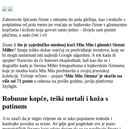
Zaboravite špicaste čizme s nitnama do pola gležnja, kao i tenkuše s
potplatima od pola metra jer vraćaju se bajkerske čizme s glomaznim
kopčama i kožom koja govori samo jedno – živjela sam punim
plućima, a sada ćete i vi!
Znate li
što je zajedničko modnoj kući Miu Miu i glumici Sienni
Miller
? Imaju toliko dobar osjećaj za predviđanje trendova, koje ne
bi mogli namirisati niti najbolji Google algoritmi. A tek kada ih
spojite! Naravno da će Internet eksplodirati, baš kao što se i
dogodilo kada je Sienna Miller fotografirana u bajkerskim čizmama
koje je modna kuća Miu Miu predstavila u svojoj jesenskoj
kolekciji. Točnije rečeno – pojam
‘Miu Miu Sienna’ je skočio na
više od 71 posto
u odnosu na prošlu godinu, javlja platforma
Stylight.
Robusne kopče, teški metali i koža s
patinom
A to znači da je stiglo vrijeme da se tako popularne tenkuše i
kaubojke povuku sa scene. Jer gdje god pogledate sve je puno
motorističkih čizama koje odaju dojam da su se nauživale života i