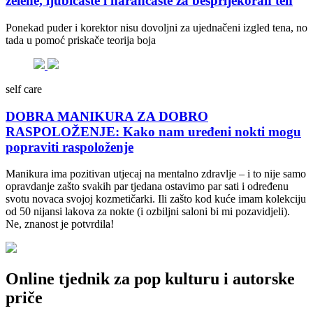
zelene, ljubičaste i narančaste za besprijekoran ten
Ponekad puder i korektor nisu dovoljni za ujednačeni izgled tena, no
tada u pomoć priskače teorija boja
self care
DOBRA MANIKURA ZA DOBRO
RASPOLOŽENJE: Kako nam uređeni nokti mogu
popraviti raspoloženje
Manikura ima pozitivan utjecaj na mentalno zdravlje – i to nije samo
opravdanje zašto svakih par tjedana ostavimo par sati i određenu
svotu novaca svojoj kozmetičarki. Ili zašto kod kuće imam kolekciju
od 50 nijansi lakova za nokte (i ozbiljni saloni bi mi pozavidjeli).
Ne, znanost je potvrdila!
Online tjednik za pop kulturu i autorske
priče