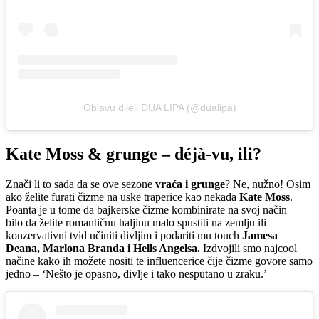
Objavu dijeli DUA LIPA (@dualipa)
Kate Moss & grunge – déjà-vu, ili?
Znači li to sada da se ove sezone
vraća i grunge
? Ne, nužno! Osim
ako želite furati čizme na uske traperice kao nekada
Kate Moss
.
Poanta je u tome da bajkerske čizme kombinirate na svoj način –
bilo da želite romantičnu haljinu malo spustiti na zemlju ili
konzervativni tvid učiniti divljim i podariti mu touch
Jamesa
Deana, Marlona Branda i Hells Angelsa.
Izdvojili smo najcool
načine kako ih možete nositi te influencerice čije čizme govore samo
jedno – ‘Nešto je opasno, divlje i tako nesputano u zraku.’