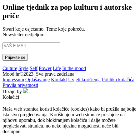
Online tjednik za pop kulturu i autorske
priče
Stvari koje osjećamo. Teme koje pokreću.
Newsletter nedjeljom.
Culture
Style
Self
Power
Life
In the mood
Mood.hr©2023. Sva prava zadržana.
Impressum
Oglašavanje
Kontakt
Uvjeti korištenja
Politika kolačića
Pravila privatnosti
Dizajn by
Kolačići
Naša web stranica koristi kolačiće (cookies) kako bi pružila najbolje
iskustvo pregledavanja. Korištenjem web stranice pristajete na
njihovu uporabu, dok blokiranjem kolačića i dalje možete
pregledavati stranicu, no neke njezine mogućnosti neće biti
dostupne.