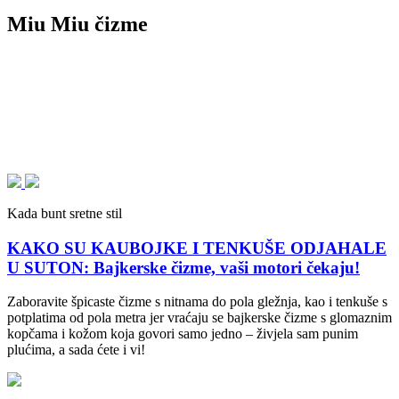
Miu Miu čizme
Kada bunt sretne stil
KAKO SU KAUBOJKE I TENKUŠE ODJAHALE
U SUTON: Bajkerske čizme, vaši motori čekaju!
Zaboravite špicaste čizme s nitnama do pola gležnja, kao i tenkuše s
potplatima od pola metra jer vraćaju se bajkerske čizme s glomaznim
kopčama i kožom koja govori samo jedno – živjela sam punim
plućima, a sada ćete i vi!