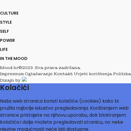
CULTURE
STYLE
SELF
POWER
LIFE
IN THE MOOD
Mood.hr©2023. Sva prava zadržana.
Impressum
Oglašavanje
Kontakt
Uvjeti korištenja
Politika
Dizajn by
Kolačići
Naša web stranica koristi kolačiće (cookies) kako bi
pružila najbolje iskustvo pregledavanja. Korištenjem web
stranice pristajete na njihovu uporabu, dok blokiranjem
kolačića i dalje možete pregledavati stranicu, no neke
njezine mogućnosti neće biti dostupne.