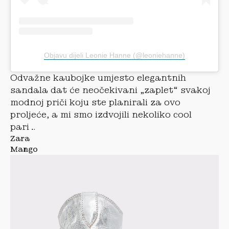
Objavu dijeli Leonie Hanne (@leoniehanne)
Odvažne kaubojke umjesto elegantnih
sandala dat će neočekivani „zaplet“ svakoj
modnoj priči koju ste planirali za ovo
proljeće, a mi smo izdvojili nekoliko cool
pari…
Zara
Mango