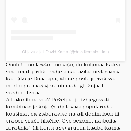
Objavu dijeli David Koma (@davidkomalondon)
Osobito se traže one više, do koljena, kakve
smo imali prilike vidjeti na fashionisticama
kao što je Dua Lipa, ali ne postoji rizik za
modni promašaj s onima do gležnja ili
sredine lista.
A kako ih nositi? Poželjno je izbjegavati
kombinacije koje će djelovati poput rodeo
kostima, pa zaboravite na all denim look ili
traper vruće hlačice. Ove sezone, najbolja
„pratnja“ (ili kontrast) grubim kaubojkama