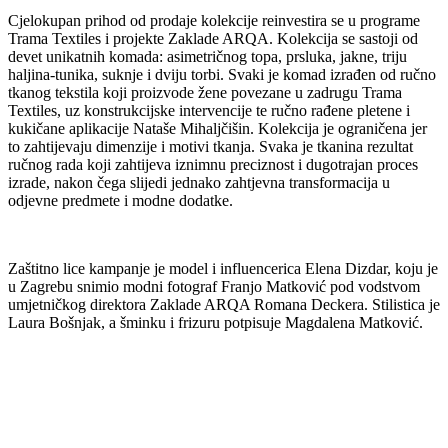
Cjelokupan prihod od prodaje kolekcije reinvestira se u programe
Trama Textiles i projekte Zaklade ARQA. Kolekcija se sastoji od
devet unikatnih komada: asimetričnog topa, prsluka, jakne, triju
haljina-tunika, suknje i dviju torbi. Svaki je komad izrađen od ručno
tkanog tekstila koji proizvode žene povezane u zadrugu Trama
Textiles, uz konstrukcijske intervencije te ručno rađene pletene i
kukičane aplikacije Nataše Mihaljčišin. Kolekcija je ograničena jer
to zahtijevaju dimenzije i motivi tkanja. Svaka je tkanina rezultat
ručnog rada koji zahtijeva iznimnu preciznost i dugotrajan proces
izrade, nakon čega slijedi jednako zahtjevna transformacija u
odjevne predmete i modne dodatke.
Zaštitno lice kampanje je model i influencerica Elena Dizdar, koju je
u Zagrebu snimio modni fotograf Franjo Matković pod vodstvom
umjetničkog direktora Zaklade ARQA Romana Deckera. Stilistica je
Laura Bošnjak, a šminku i frizuru potpisuje Magdalena Matković.