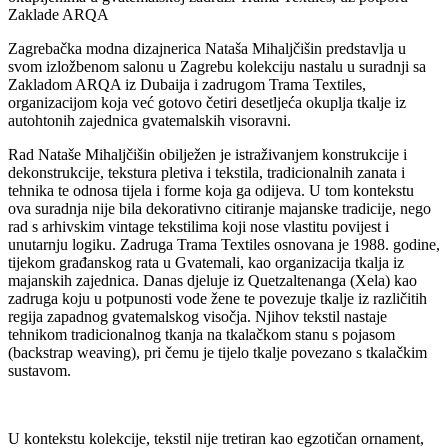
Zaklade ARQA
Zagrebačka modna dizajnerica Nataša Mihaljčišin predstavlja u
svom izložbenom salonu u Zagrebu kolekciju nastalu u suradnji sa
Zakladom ARQA iz Dubaija i zadrugom Trama Textiles,
organizacijom koja već gotovo četiri desetljeća okuplja tkalje iz
autohtonih zajednica gvatemalskih visoravni.
Rad Nataše Mihaljčišin obilježen je istraživanjem konstrukcije i
dekonstrukcije, tekstura pletiva i tekstila, tradicionalnih zanata i
tehnika te odnosa tijela i forme koja ga odijeva. U tom kontekstu
ova suradnja nije bila dekorativno citiranje majanske tradicije, nego
rad s arhivskim vintage tekstilima koji nose vlastitu povijest i
unutarnju logiku. Zadruga Trama Textiles osnovana je 1988. godine,
tijekom građanskog rata u Gvatemali, kao organizacija tkalja iz
majanskih zajednica. Danas djeluje iz Quetzaltenanga (Xela) kao
zadruga koju u potpunosti vode žene te povezuje tkalje iz različitih
regija zapadnog gvatemalskog visočja. Njihov tekstil nastaje
tehnikom tradicionalnog tkanja na tkalačkom stanu s pojasom
(backstrap weaving), pri čemu je tijelo tkalje povezano s tkalačkim
sustavom.
U kontekstu kolekcije, tekstil nije tretiran kao egzotičan ornament,