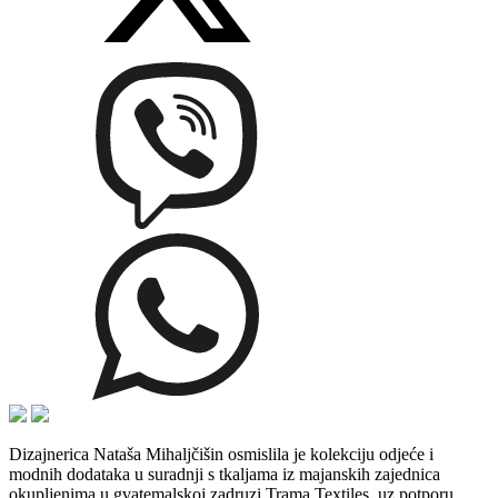
Dizajnerica Nataša Mihaljčišin osmislila je kolekciju odjeće i
modnih dodataka u suradnji s tkaljama iz majanskih zajednica
okupljenima u gvatemalskoj zadruzi Trama Textiles, uz potporu