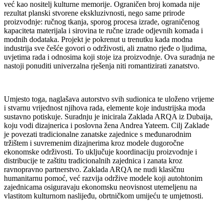
već kao nositelj kulturne memorije. Ograničen broj komada nije
rezultat planski stvorene ekskluzivnosti, nego same prirode
proizvodnje: ručnog tkanja, sporog procesa izrade, ograničenog
kapaciteta materijala i sirovina te ručne izrade odjevnih komada i
modnih dodataka. Projekt je pokrenut u trenutku kada modna
industrija sve češće govori o održivosti, ali znatno rjeđe o ljudima,
uvjetima rada i odnosima koji stoje iza proizvodnje. Ova suradnja ne
nastoji ponuditi univerzalna rješenja niti romantizirati zanatstvo.
Umjesto toga, naglašava autorstvo svih sudionica te uloženo vrijeme
i stvarnu vrijednost njihova rada, elemente koje industrijska moda
sustavno potiskuje. Suradnju je inicirala Zaklada ARQA iz Dubaija,
koju vodi dizajnerica i poslovna žena Andrea Yateem. Cilj Zaklade
je povezati tradicionalne zanatske zajednice s međunarodnim
tržištem i suvremenim dizajnerima kroz modele dugoročne
ekonomske održivosti. To uključuje koordinaciju proizvodnje i
distribucije te zaštitu tradicionalnih zajednica i zanata kroz
ravnopravno partnerstvo. Zaklada ARQA ne nudi klasičnu
humanitarnu pomoć, već razvija održive modele koji autohtonim
zajednicama osiguravaju ekonomsku neovisnost utemeljenu na
vlastitom kulturnom naslijeđu, obrtničkom umijeću te umjetnosti.