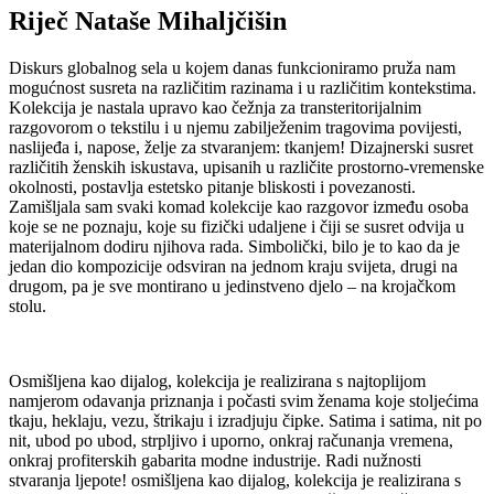
Riječ Nataše Mihaljčišin
Diskurs globalnog sela u kojem danas funkcioniramo pruža nam
mogućnost susreta na različitim razinama i u različitim kontekstima.
Kolekcija je nastala upravo kao čežnja za transteritorijalnim
razgovorom o tekstilu i u njemu zabilježenim tragovima povijesti,
naslijeđa i, napose, želje za stvaranjem: tkanjem! Dizajnerski susret
različitih ženskih iskustava, upisanih u različite prostorno-vremenske
okolnosti, postavlja estetsko pitanje bliskosti i povezanosti.
Zamišljala sam svaki komad kolekcije kao razgovor između osoba
koje se ne poznaju, koje su fizički udaljene i čiji se susret odvija u
materijalnom dodiru njihova rada. Simbolički, bilo je to kao da je
jedan dio kompozicije odsviran na jednom kraju svijeta, drugi na
drugom, pa je sve montirano u jedinstveno djelo – na krojačkom
stolu.
Osmišljena kao dijalog, kolekcija je realizirana s najtoplijom
namjerom odavanja priznanja i počasti svim ženama koje stoljećima
tkaju, heklaju, vezu, štrikaju i izradjuju čipke. Satima i satima, nit po
nit, ubod po ubod, strpljivo i uporno, onkraj računanja vremena,
onkraj profiterskih gabarita modne industrije. Radi nužnosti
stvaranja ljepote! osmišljena kao dijalog, kolekcija je realizirana s