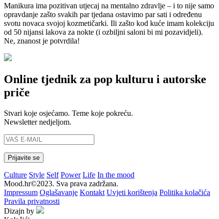
Manikura ima pozitivan utjecaj na mentalno zdravlje – i to nije samo
opravdanje zašto svakih par tjedana ostavimo par sati i određenu
svotu novaca svojoj kozmetičarki. Ili zašto kod kuće imam kolekciju
od 50 nijansi lakova za nokte (i ozbiljni saloni bi mi pozavidjeli).
Ne, znanost je potvrdila!
Online tjednik za pop kulturu i autorske
priče
Stvari koje osjećamo. Teme koje pokreću.
Newsletter nedjeljom.
Culture
Style
Self
Power
Life
In the mood
Mood.hr©2023. Sva prava zadržana.
Impressum
Oglašavanje
Kontakt
Uvjeti korištenja
Politika kolačića
Pravila privatnosti
Dizajn by