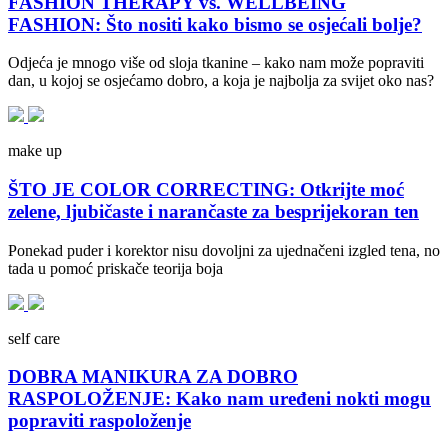
FASHION THERAPY vs. WELLBEING
FASHION: Što nositi kako bismo se osjećali bolje?
Odjeća je mnogo više od sloja tkanine – kako nam može popraviti
dan, u kojoj se osjećamo dobro, a koja je najbolja za svijet oko nas?
make up
ŠTO JE COLOR CORRECTING: Otkrijte moć
zelene, ljubičaste i narančaste za besprijekoran ten
Ponekad puder i korektor nisu dovoljni za ujednačeni izgled tena, no
tada u pomoć priskače teorija boja
self care
DOBRA MANIKURA ZA DOBRO
RASPOLOŽENJE: Kako nam uređeni nokti mogu
popraviti raspoloženje