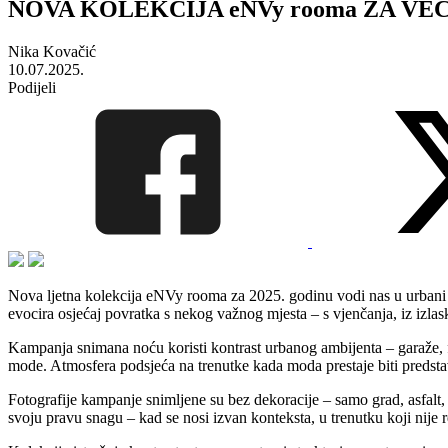
NOVA KOLEKCIJA eNVy rooma ZA VE
Nika Kovačić
10.07.2025.
Podijeli
Nova ljetna kolekcija eNVy rooma za 2025. godinu vodi nas u urbani n
evocira osjećaj povratka s nekog važnog mjesta – s vjenčanja, iz izlaska
Kampanja snimana noću koristi kontrast urbanog ambijenta – garaže, fa
mode. Atmosfera podsjeća na trenutke kada moda prestaje biti predstav
Fotografije kampanje snimljene su bez dekoracije – samo grad, asfalt, f
svoju pravu snagu – kad se nosi izvan konteksta, u trenutku koji nije r