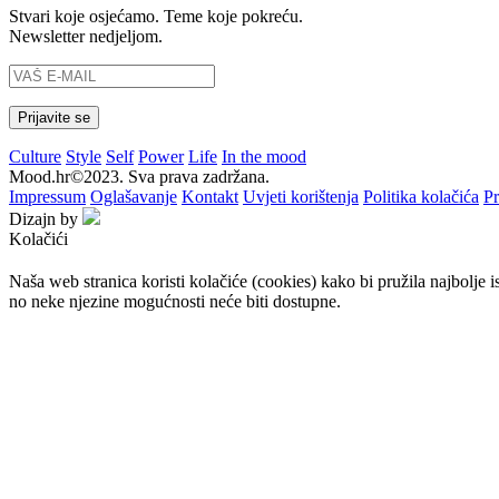
Stvari koje osjećamo. Teme koje pokreću.
Newsletter nedjeljom.
Culture
Style
Self
Power
Life
In the mood
Mood.hr©2023. Sva prava zadržana.
Impressum
Oglašavanje
Kontakt
Uvjeti korištenja
Politika kolačića
Pr
Dizajn by
Kolačići
Naša web stranica koristi kolačiće (cookies) kako bi pružila najbolje 
no neke njezine mogućnosti neće biti dostupne.
Prihvaćam