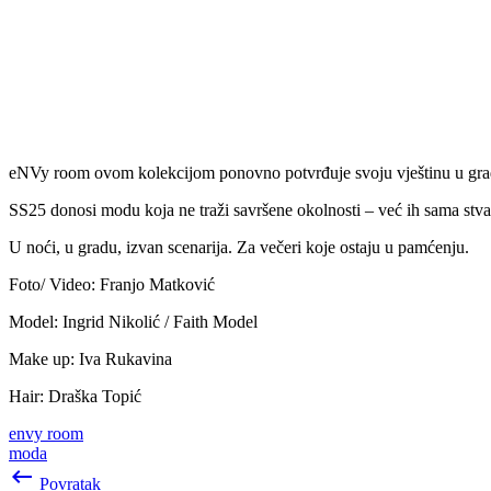
eNVy room ovom kolekcijom ponovno potvrđuje svoju vještinu u gradnji
SS25 donosi modu koja ne traži savršene okolnosti – već ih sama stva
U noći, u gradu, izvan scenarija. Za večeri koje ostaju u pamćenju.
Foto/ Video: Franjo Matković
Model: Ingrid Nikolić / Faith Model
Make up: Iva Rukavina
Hair: Draška Topić
envy room
moda
keyboard_backspace
Povratak