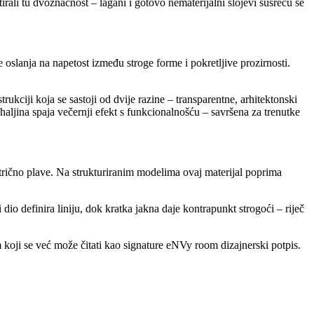
tirali tu dvoznačnost – lagani i gotovo nematerijalni slojevi susreću se
se oslanja na napetost između stroge forme i pokretljive prozirnosti.
rukciji koja se sastoji od dvije razine – transparentne, arhitektonski
haljina spaja večernji efekt s funkcionalnošću – savršena za trenutke
ektrično plave. Na strukturiranim modelima ovaj materijal poprima
o definira liniju, dok kratka jakna daje kontrapunkt strogoći – riječ
koji se već može čitati kao signature eNVy room dizajnerski potpis.