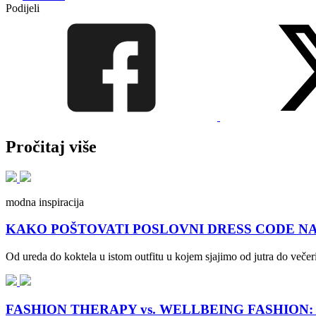
Podijeli
Pročitaj više
modna inspiracija
KAKO POŠTOVATI POSLOVNI DRESS CODE NA +30? Sty
Od ureda do koktela u istom outfitu u kojem sjajimo od jutra do večeri
FASHION THERAPY vs. WELLBEING FASHION: Što no