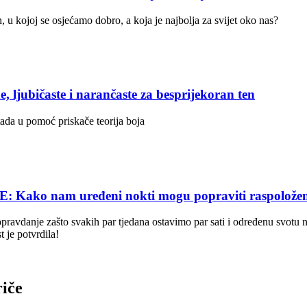
u kojoj se osjećamo dobro, a koja je najbolja za svijet oko nas?
ubičaste i narančaste za besprijekoran ten
tada u pomoć priskače teorija boja
 nam uređeni nokti mogu popraviti raspoložen
opravdanje zašto svakih par tjedana ostavimo par sati i određenu svotu
t je potvrdila!
riče