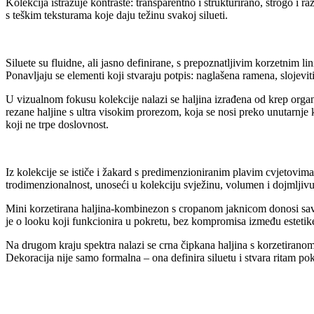
Kolekcija istražuje kontraste: transparentno i strukturirano, strogo i r
s teškim teksturama koje daju težinu svakoj silueti.
Silue​te su fluidne, ali jasno definirane, s prepoznatljivim korzetnim l
Ponavljaju se elementi koji stvaraju potpis: naglašena ramena, slojeviti 
U vizualnom fokusu kolekcije nalazi se haljina izrađena od krep organze,
rezane haljine s ultra visokim prorezom, koja se nosi preko unutarnje 
koji ne trpe doslovnost.
Iz kolekcije se ističe i žakard s predimenzioniranim plavim cvjetovima
trodimenzionalnost, unoseći u kolekciju svježinu, volumen i dojmljiv
Mini korzetirana haljina-kombinezon s cropanom jaknicom donosi savrše
je o looku koji funkcionira u pokretu, bez kompromisa između estetike
Na drugom kraju spektra nalazi se crna čipkana haljina s korzetirano
Dekoracija nije samo formalna – ona definira siluetu i stvara ritam po