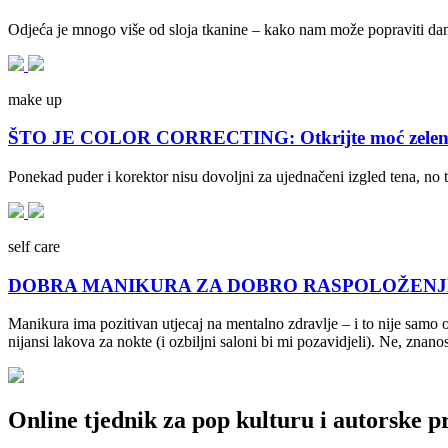
Odjeća je mnogo više od sloja tkanine – kako nam može popraviti dan, 
make up
ŠTO JE COLOR CORRECTING: Otkrijte moć zelene, lj
Ponekad puder i korektor nisu dovoljni za ujednačeni izgled tena, no 
self care
DOBRA MANIKURA ZA DOBRO RASPOLOŽENJE: Kako
Manikura ima pozitivan utjecaj na mentalno zdravlje – i to nije samo 
nijansi lakova za nokte (i ozbiljni saloni bi mi pozavidjeli). Ne, znanos
Online tjednik za pop kulturu i autorske p