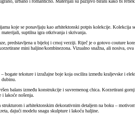
azigrano, urbano i romantično. Materijali su pažljivo birani kako bi reflek
inijama koje se ponavljaju kao arhitektonski potpis kolekcije. Kolekcija 
materijali, suptilna igra otkrivanja i skrivanja.
 predstavljena u bijeloj i crnoj verziji. Riječ je o gotovo couture konst
korzetirane mini haljine/kombinezona. Vizualno snažna, ali nosiva, ova 
 – bogate teksture i izražajne boje koja oscilira između kraljevske i el
u dubinu.
n balans između konstrukcije i suvremenog chica. Korzetirani gornji di
 i lakoće nošenja.
m strukturom i arhitektonskim dekorativnim detaljem na boku – motivom 
kreta, dajući modelu snagu skulpture i lakoću haljine.