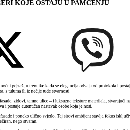
ČERI KOJE OSTAJU U PAMĆENJU
oćni pejzaž, u trenutke kada se elegancija odvaja od protokola i postaj
, s tuluma ili iz nečije tuđe stvarnosti.
sade, zidovi, tamne ulice – i luksuzne teksture materijala, stvarajući n
a i postaje autentičan nastavak osobe koja je nosi.
asade i poneko ulično svjetlo. Taj sirovi ambijent stavlja fokus isključ
ežiran, nego stvaran.