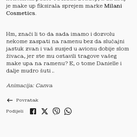
je make up fiksirala sprejem marke
Milani
Cosmetics
.
Hm, znači li to da sada imamo i dozvolu
nekome zaspati na ramenu bez da slučajni
jastuk zvan i vaš susjed u avionu dobije slom
živaca, jer ste mu ostavili tragove vašeg
make upa na ramenu? E, o tome Danielle i
dalje mudro šuti…
Animacija: Canva
keyboard_backspace
Povratak
Podijeli