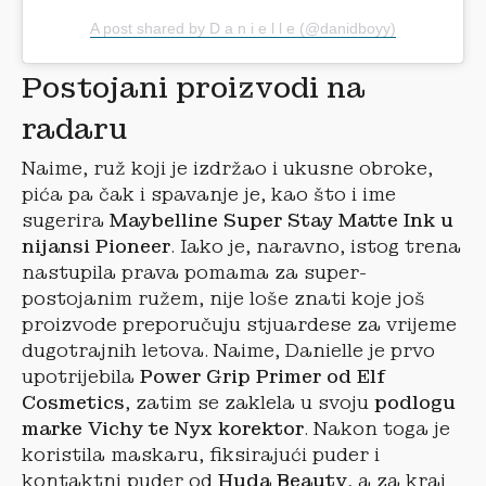
A post shared by D a n i e l l e (@danidboyy)
Postojani proizvodi na
radaru
Naime, ruž koji je izdržao i ukusne obroke,
pića pa čak i spavanje je, kao što i ime
sugerira
Maybelline Super Stay Matte Ink u
nijansi Pioneer
. Iako je, naravno, istog trena
nastupila prava pomama za super-
postojanim ružem, nije loše znati koje još
proizvode preporučuju stjuardese za vrijeme
dugotrajnih letova. Naime, Danielle je prvo
upotrijebila
Power Grip Primer od Elf
Cosmetics
, zatim se zaklela u svoju
podlogu
marke Vichy te Nyx korektor
. Nakon toga je
koristila maskaru, fiksirajući puder i
kontaktni puder od
Huda Beauty
, a za kraj