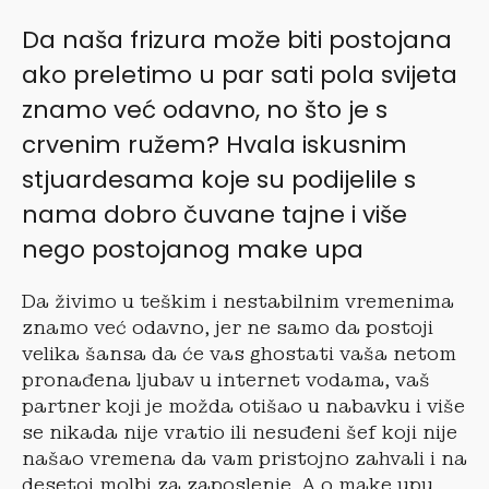
Da naša frizura može biti postojana
ako preletimo u par sati pola svijeta
znamo već odavno, no što je s
crvenim ružem? Hvala iskusnim
stjuardesama koje su podijelile s
nama dobro čuvane tajne i više
nego postojanog make upa
Da živimo u teškim i nestabilnim vremenima
znamo već odavno, jer ne samo da postoji
velika šansa da će vas ghostati vaša netom
pronađena ljubav u internet vodama, vaš
partner koji je možda otišao u nabavku i više
se nikada nije vratio ili nesuđeni šef koji nije
našao vremena da vam pristojno zahvali i na
desetoj molbi za zaposlenje. A o make upu