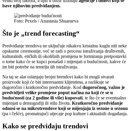
veliki broj faktora, a njih u obzir uzimaju
agencije i timovi koji se
bave njihovim predviđanjem.
Foto: Pexels / Anastasia Shuaraeva
Što je „trend forecasting“
Predviđanje trendova ne uključuje nikakvu kristalnu kuglu niti neke
opskurne ceremonije, već se radi o procesu istraživanja društvenih,
kulturalnih, etičkih ili okolišnih promjena te formiranja pretpostavki
o tome kako će se kupci ponašati i mijenjati u budućnosti, kakve će
im biti potrebe na temelju tih istraživanja.
Na taj se alat oslanjaju brojni brendovi kako bi mogli stvarati
proizvode koji će biti interesantni klijentima, a razlikuje se
dugoročno i kratkoročno predviđanje. Kod
dugoročnog, važno je
predvidjeti velike promjene poput načina na koji će se u
budućnosti (za 2 godine ili više) kupovati
, te što će se eventualno
mijenjati u demografiji ili stilu života.
Kratkoročno predviđanje
odnosi se na mikrotrendove koji se mijenjaju iz sezone u sezonu
(pa i češće), promatrajući utjecaje pop kulture i aktualnih događanja.
Kako se predviđaju trendovi