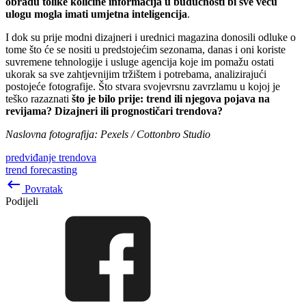
obradu tolike količine informacija u budućnosti bi sve veću
ulogu mogla imati umjetna inteligencija
.
I dok su prije modni dizajneri i urednici magazina donosili odluke o
tome što će se nositi u predstojećim sezonama, danas i oni koriste
suvremene tehnologije i usluge agencija koje im pomažu ostati
ukorak sa sve zahtjevnijim tržištem i potrebama, analizirajući
postojeće fotografije. Što stvara svojevrsnu zavrzlamu u kojoj je
teško razaznati
što je bilo prije: trend ili njegova pojava na
revijama? Dizajneri ili prognostičari trendova?
Naslovna fotografija: Pexels / Cottonbro Studio
predviđanje trendova
trend forecasting
keyboard_backspace
Povratak
Podijeli