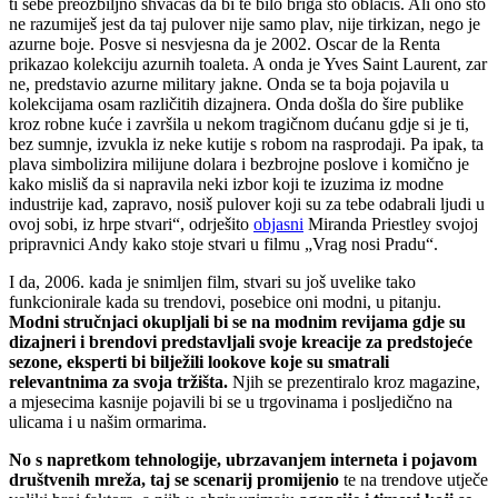
ti sebe preozbiljno shvaćaš da bi te bilo briga što oblačiš. Ali ono što
ne razumiješ jest da taj pulover nije samo plav, nije tirkizan, nego je
azurne boje. Posve si nesvjesna da je 2002. Oscar de la Renta
prikazao kolekciju azurnih toaleta. A onda je Yves Saint Laurent, zar
ne, predstavio azurne military jakne. Onda se ta boja pojavila u
kolekcijama osam različitih dizajnera. Onda došla do šire publike
kroz robne kuće i završila u nekom tragičnom dućanu gdje si je ti,
bez sumnje, izvukla iz neke kutije s robom na rasprodaji. Pa ipak, ta
plava simbolizira milijune dolara i bezbrojne poslove i komično je
kako misliš da si napravila neki izbor koji te izuzima iz modne
industrije kad, zapravo, nosiš pulover koji su za tebe odabrali ljudi u
ovoj sobi, iz hrpe stvari“, odrješito
objasni
Miranda Priestley svojoj
pripravnici Andy kako stoje stvari u filmu „Vrag nosi Pradu“.
I da, 2006. kada je snimljen film, stvari su još uvelike tako
funkcionirale kada su trendovi, posebice oni modni, u pitanju.
Modni stručnjaci okupljali bi se na modnim revijama gdje su
dizajneri i brendovi predstavljali svoje kreacije za predstojeće
sezone, eksperti bi bilježili lookove koje su smatrali
relevantnima za svoja tržišta.
Njih se prezentiralo kroz magazine,
a mjesecima kasnije pojavili bi se u trgovinama i posljedično na
ulicama i u našim ormarima.
No s napretkom tehnologije, ubrzavanjem interneta i pojavom
društvenih mreža, taj se scenarij promijenio
te na trendove utječe