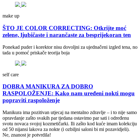
make up
ŠTO JE COLOR CORRECTING: Otkrijte moć
zelene, ljubičaste i narančaste za besprijekoran ten
Ponekad puder i korektor nisu dovoljni za ujednačeni izgled tena, no
tada u pomoć priskače teorija boja
self care
DOBRA MANIKURA ZA DOBRO
RASPOLOŽENJE: Kako nam uređeni nokti mogu
popraviti raspoloženje
Manikura ima pozitivan utjecaj na mentalno zdravlje – i to nije samo
opravdanje zašto svakih par tjedana ostavimo par sati i određenu
svotu novaca svojoj kozmetičarki. Ili zašto kod kuće imam kolekciju
od 50 nijansi lakova za nokte (i ozbiljni saloni bi mi pozavidjeli).
Ne, znanost je potvrdila!