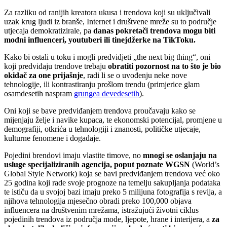
Za razliku od ranijih kreatora ukusa i trendova koji su uključivali
uzak krug ljudi iz branše, Internet i društvene mreže su to područje
utjecaja demokratizirale, pa
danas pokretači trendova mogu biti
modni influenceri, youtuberi ili tinejdžerke na TikToku.
Kako bi ostali u toku i mogli predvidjeti „the next big thing“, oni
koji predviđaju trendove trebaju
obratiti pozornost na to što je bio
okidač za one prijašnje
, radi li se o uvođenju neke nove
tehnologije, ili kontrastiranju prošlom trendu (primjerice glam
osamdesetih naspram
grungea devedesetih
).
Oni koji se bave predviđanjem trendova proučavaju kako se
mijenjaju želje i navike kupaca, te ekonomski potencijal, promjene u
demografiji, otkrića u tehnologiji i znanosti, političke utjecaje,
kulturne fenomene i događaje.
Pojedini brendovi imaju vlastite timove, no
mnogi se oslanjaju na
usluge specijaliziranih agencija, poput poznate WGSN
(World’s
Global Style Network) koja se bavi predviđanjem trendova već oko
25 godina koji rade svoje prognoze na temelju sakupljanja podataka
te ističu da u svojoj bazi imaju preko 5 milijuna fotografija s revija, a
njihova tehnologija mjesečno obradi preko 100,000 objava
influencera na društvenim mrežama, istražujući životni ciklus
pojedinih trendova iz područja mode, ljepote, hrane i interijera, a
za