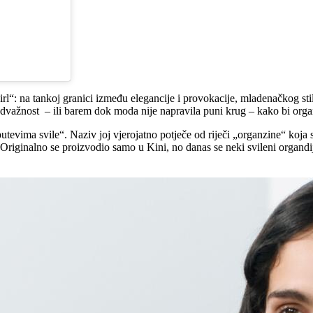
girl“: na tankoj granici između elegancije i provokacije, mladenačkog sti
odvažnost – ili barem dok moda nije napravila puni krug – kako bi org
utevima svile“. Naziv joj vjerojatno potječe od riječi „organzine“ koja 
iginalno se proizvodio samo u Kini, no danas se neki svileni organdiji pr