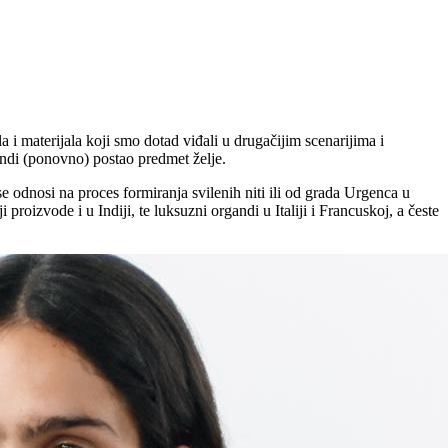
la i materijala koji smo dotad viđali u drugačijim scenarijima i
andi (ponovno) postao predmet želje.
se odnosi na proces formiranja svilenih niti ili od grada Urgenca u
oizvode i u Indiji, te luksuzni organdi u Italiji i Francuskoj, a česte