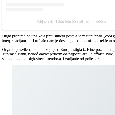
Objavu dijeli 80s 90s 00s (@hellofrom90s)
Duga prozirna haljina koja prati siluetu postala je zaštitni znak „cool 
interpretacijama… I trebalo nam je dosta godina dok nismo stekle tu 
Organdi je svilena tkanina koja je u Europu stigla iz Kine poznatim „p
Turkmenistanu, nekoć davno jednom od najpopularnijih tržnica svile. Or
su, osobito kod high-street brendova, i varijante od poliestera.