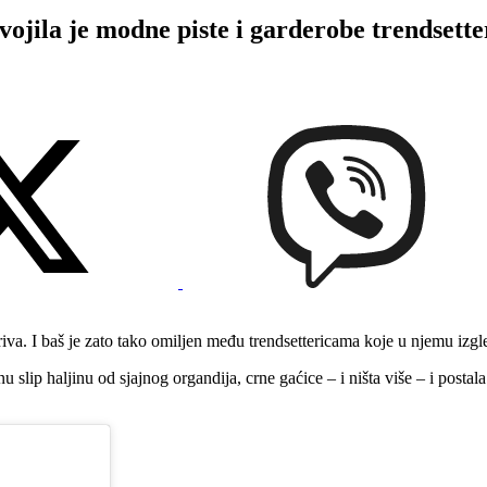
ila je modne piste i garderobe trendsette
riva. I baš je zato tako omiljen među trendsettericama koje u njemu izgl
slip haljinu od sjajnog organdija, crne gaćice – i ništa više – i postal