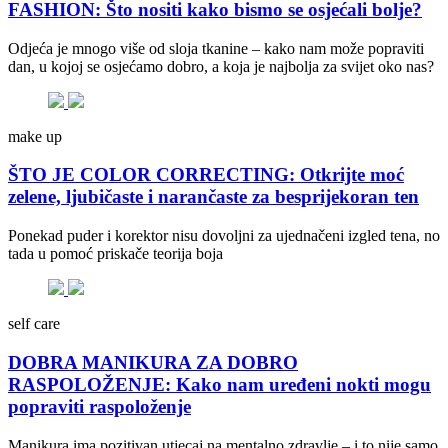
FASHION: Što nositi kako bismo se osjećali bolje?
Odjeća je mnogo više od sloja tkanine – kako nam može popraviti
dan, u kojoj se osjećamo dobro, a koja je najbolja za svijet oko nas?
make up
ŠTO JE COLOR CORRECTING: Otkrijte moć
zelene, ljubičaste i narančaste za besprijekoran ten
Ponekad puder i korektor nisu dovoljni za ujednačeni izgled tena, no
tada u pomoć priskače teorija boja
self care
DOBRA MANIKURA ZA DOBRO
RASPOLOŽENJE: Kako nam uređeni nokti mogu
popraviti raspoloženje
Manikura ima pozitivan utjecaj na mentalno zdravlje – i to nije samo