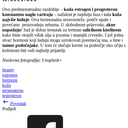
Ovo predmenstrualno razdoblje –
kada estrogen i progesteron
konstantno naglo variraju
– nažalost je najdulja faza i tada
koža
najviše luduje
. Ova hormonalna neravnoteža potiče upale i
povećanu proizvodnju sebuma. U slobodnom prijevodu,
akne
napadaju
! Sad je dobar trenutak za tretman
salicilnom kiselinom
kako biste otopili višak ulja u porama i smanjili crvenilo. I još jedna
stvar: hormoni koji luduju mogu uzrokovati poremećaj sna, a time i
tamne podočnjake
. U tom će slučaju kreme za područje oko očiju s
kofeinom biti vaši najbolji prijatelji.
Naslovna fotografija: Unsplash+
beauty
estrogen
hormoni
koža
progesteron
testosteron
keyboard_backspace
Povratak
Podijeli