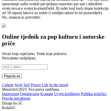
opravdanje zašto svakih par tjedana ostavimo par sati i određenu
svotu novaca svojoj kozmetičarki. Ili zašto kod kuće imam kolekciju
od 50 nijansi lakova za nokte (i ozbiljni saloni bi mi pozavidjeli).
Ne, znanost je potvrdila!
Online tjednik za pop kulturu i autorske
priče
Stvari koje osjećamo. Teme koje pokreću.
Newsletter nedjeljom.
Culture
Style
Self
Power
Life
In the mood
Mood.hr©2023. Sva prava zadržana.
Impressum
Oglašavanje
Kontakt
Uvjeti korištenja
Politika kolačića
Pravila privatnosti
Dizajn by
Kolačići