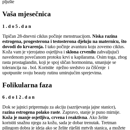
pljušte
Vaša mjesečnica
1 . d o 5 . d a n
Tipičan 28-dnevni ciklus počinje menstruacijom.
Niska razina
estrogena, progesterona i testosterona djeluju na maternicu, što
dovodi do krvarenja.
I tako počinje avantura koju zovemo ciklus.
Koža vam je vjerojatno osjetljiva i
sklona crvenilu
zahvaljujući
navedenom povećanom protoku krvi u kapilarama. Osim toga, zbog
rasta prostaglandin, koji je spoj sličan hormonima, smanjuje se
tolerancija na . bol. Koristite nježno sredstvo za čišćenje i
upotpunite svoju beauty rutinu umirujućim sprejevima.
Folikularna faza
6 . d o 1 2 . d a n
Dok se jajnici pripremaju za akciju (sazrijevanja jajne stanice),
razina estrogena polako raste
. Zapravo, stanje je puno mirnije.
Koža je manje osjetljiva, crvena i reaktivna
. Ako želite
koristiti snažnu njegu za kožu, sada je dobar trenutak. Tretman
pilingom dobra je ideja ako se želite riješiti mrtvih stanica, a možete