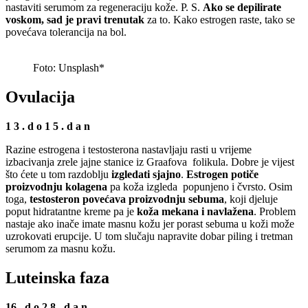
nastaviti serumom za regeneraciju kože. P. S.
Ako se depilirate
voskom, sad je pravi trenutak
za to. Kako estrogen raste, tako se
povećava tolerancija na bol.
Foto: Unsplash*
Ovulacija
1 3 . d o 1 5 . d a n
Razine estrogena i testosterona nastavljaju rasti u vrijeme
izbacivanja zrele jajne stanice iz Graafova folikula. Dobre je vijest
što ćete u tom razdoblju
izgledati sjajno
.
Estrogen potiče
proizvodnju kolagena
pa koža izgleda popunjeno i čvrsto. Osim
toga,
testosteron povećava proizvodnju sebuma
, koji djeluje
poput hidratantne kreme pa je
koža mekana i navlažena
. Problem
nastaje ako inače imate masnu kožu jer porast sebuma u koži može
uzrokovati erupcije. U tom slučaju napravite dobar piling i tretman
serumom za masnu kožu.
Luteinska faza
16 . d o 2 8 . d a n