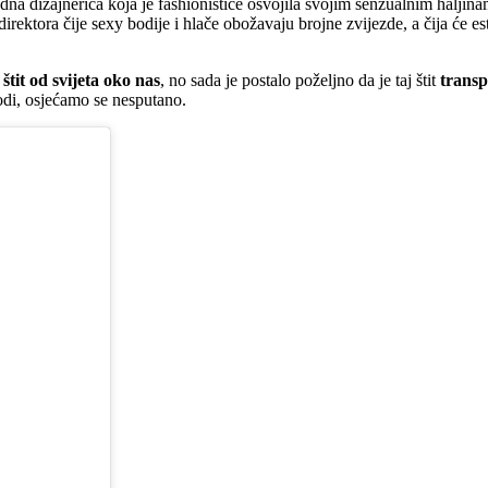
 dizajnerica koja je fashionistice osvojila svojim senzualnim haljinam
ektora čije sexy bodije i hlače obožavaju brojne zvijezde, a čija će es
 štit od svijeta oko nas
, no sada je postalo poželjno da je taj štit
transp
modi, osjećamo se nesputano.