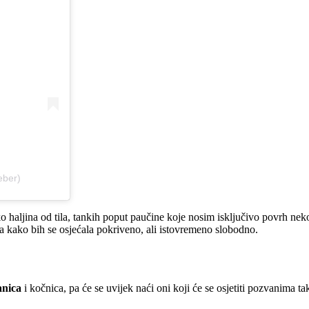
eber)
 haljina od tila, tankih poput paučine koje nosim isključivo povrh nek
lja kako bih se osjećala pokriveno, ali istovremeno slobodno.
anica
i kočnica, pa će se uvijek naći oni koji će se osjetiti pozvanima ta