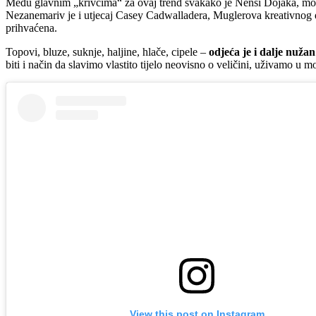
Među glavnim „krivcima“ za ovaj trend svakako je Nensi Dojaka, modna
Nezanemariv je i utjecaj Casey Cadwalladera, Muglerova kreativnog dir
prihvaćena.
Topovi, bluze, suknje, haljine, hlače, cipele –
odjeća je i dalje nužan
biti i način da slavimo vlastito tijelo neovisno o veličini, uživamo u 
View this post on Instagram