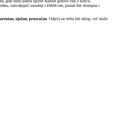
a, gdje tanki paneli nježne tkanine gotovo vise o koncu.
tetika, zahvaljujući suradnji s H&M-om, postati šire dostupna i
arentan, nježan, prozračan
. Odjeća ne treba biti oklop, već može