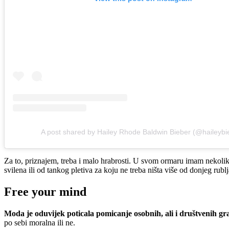
A post shared by Hailey Rhode Baldwin Bieber (@haileybi
Za to, priznajem, treba i malo hrabrosti. U svom ormaru imam nekoliko
svilena ili od tankog pletiva za koju ne treba ništa više od donjeg rub
Free your mind
Moda je oduvijek poticala pomicanje osobnih, ali i društvenih gr
po sebi moralna ili ne.