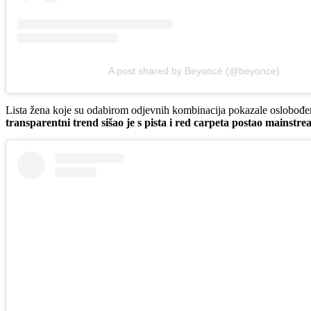
A post shared by Beyoncé (@beyonce)
Lista žena koje su odabirom odjevnih kombinacija pokazale oslobođenje
transparentni trend sišao je s pista i red carpeta postao mainstr