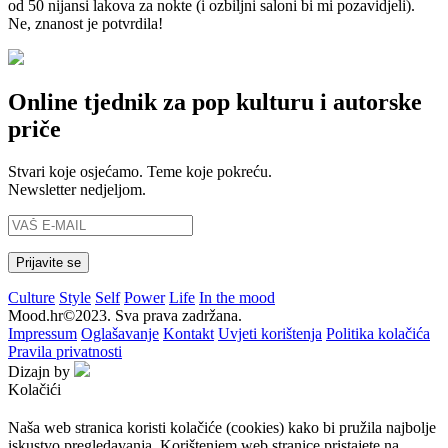
od 50 nijansi lakova za nokte (i ozbiljni saloni bi mi pozavidjeli).
Ne, znanost je potvrdila!
Online tjednik za pop kulturu i autorske
priče
Stvari koje osjećamo. Teme koje pokreću.
Newsletter nedjeljom.
Culture
Style
Self
Power
Life
In the mood
Mood.hr©2023. Sva prava zadržana.
Impressum
Oglašavanje
Kontakt
Uvjeti korištenja
Politika kolačića
Pravila privatnosti
Dizajn by
Kolačići
Naša web stranica koristi kolačiće (cookies) kako bi pružila najbolje
iskustvo pregledavanja. Korištenjem web stranice pristajete na