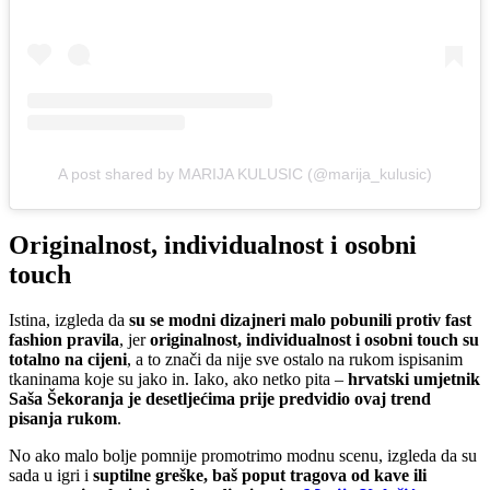
A post shared by MARIJA KULUSIC (@marija_kulusic)
Originalnost, individualnost i osobni
touch
Istina, izgleda da
su se modni dizajneri malo pobunili protiv fast
fashion pravila
, jer
originalnost, individualnost i osobni touch su
totalno na cijeni
, a to znači da nije sve ostalo na rukom ispisanim
tkaninama koje su jako in. Iako, ako netko pita –
hrvatski umjetnik
Saša Šekoranja je desetljećima prije predvidio ovaj trend
pisanja rukom
.
No ako malo bolje pomnije promotrimo modnu scenu, izgleda da su
sada u igri i
suptilne greške, baš poput tragova od kave ili