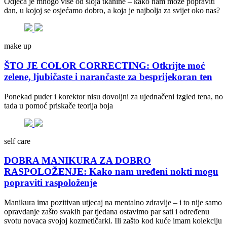
Odjeća je mnogo više od sloja tkanine – kako nam može popraviti
dan, u kojoj se osjećamo dobro, a koja je najbolja za svijet oko nas?
make up
ŠTO JE COLOR CORRECTING: Otkrijte moć
zelene, ljubičaste i narančaste za besprijekoran ten
Ponekad puder i korektor nisu dovoljni za ujednačeni izgled tena, no
tada u pomoć priskače teorija boja
self care
DOBRA MANIKURA ZA DOBRO
RASPOLOŽENJE: Kako nam uređeni nokti mogu
popraviti raspoloženje
Manikura ima pozitivan utjecaj na mentalno zdravlje – i to nije samo
opravdanje zašto svakih par tjedana ostavimo par sati i određenu
svotu novaca svojoj kozmetičarki. Ili zašto kod kuće imam kolekciju