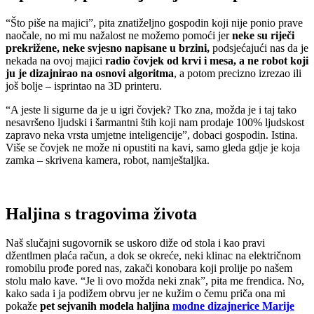
“Što piše na majici”, pita znatiželjno gospodin koji nije ponio prave
naočale, no mi mu nažalost ne možemo pomoći jer
neke su riječi
prekrižene, neke svjesno napisane u brzini,
podsjećajući nas da je
nekada na ovoj majici
radio čovjek od krvi i mesa, a ne robot koji
ju je dizajnirao na osnovi algoritma
, a potom precizno izrezao ili
još bolje – isprintao na 3D printeru.
“A jeste li sigurne da je u igri čovjek? Tko zna, možda je i taj tako
nesavršeno ljudski i šarmantni štih koji nam prodaje 100% ljudskost
zapravo neka vrsta umjetne inteligencije”, dobaci gospodin. Istina.
Više se čovjek ne može ni opustiti na kavi, samo gleda gdje je koja
zamka – skrivena kamera, robot, namještaljka.
Haljina s tragovima života
Naš slučajni sugovornik se uskoro diže od stola i kao pravi
džentlmen plaća račun, a dok se okreće, neki klinac na električnom
romobilu prođe pored nas, zakači konobara koji prolije po našem
stolu malo kave. “Je li ovo možda neki znak”, pita me frendica. No,
kako sada i ja podižem obrvu jer ne kužim o čemu priča ona mi
pokaže
pet sejvanih modela haljina
modne dizajnerice Marije