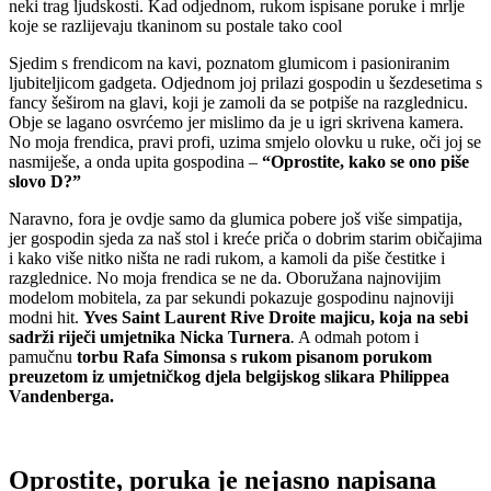
neki trag ljudskosti. Kad odjednom, rukom ispisane poruke i mrlje
koje se razlijevaju tkaninom su postale tako cool
Sjedim s frendicom na kavi, poznatom glumicom i pasioniranim
ljubiteljicom gadgeta. Odjednom joj prilazi gospodin u šezdesetima s
fancy šeširom na glavi, koji je zamoli da se potpiše na razglednicu.
Obje se lagano osvrćemo jer mislimo da je u igri skrivena kamera.
No moja frendica, pravi profi, uzima smjelo olovku u ruke, oči joj se
nasmiješe, a onda upita gospodina –
“Oprostite, kako se ono piše
slovo D?”
Naravno, fora je ovdje samo da glumica pobere još više simpatija,
jer gospodin sjeda za naš stol i kreće priča o dobrim starim običajima
i kako više nitko ništa ne radi rukom, a kamoli da piše čestitke i
razglednice. No moja frendica se ne da. Oboružana najnovijim
modelom mobitela, za par sekundi pokazuje gospodinu najnoviji
modni hit.
Yves Saint Laurent Rive Droite majicu, koja na sebi
sadrži riječi umjetnika Nicka Turnera
.
A odmah potom i
pamučnu
torbu Rafa Simonsa s rukom pisanom porukom
preuzetom iz umjetničkog djela belgijskog slikara Philippea
Vandenberga.
Oprostite, poruka je nejasno napisana