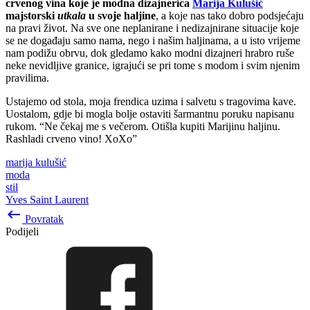
crvenog vina koje je modna dizajnerica
Marija Kulušić
majstorski
utkala
u svoje haljine
, a koje nas tako dobro podsjećaju
na pravi život. Na sve one neplanirane i nedizajnirane situacije koje
se ne događaju samo nama, nego i našim haljinama, a u isto vrijeme
nam podižu obrvu, dok gledamo kako modni dizajneri hrabro ruše
neke nevidljive granice, igrajući se pri tome s modom i svim njenim
pravilima.
Ustajemo od stola, moja frendica uzima i salvetu s tragovima kave.
Uostalom, gdje bi mogla bolje ostaviti šarmantnu poruku napisanu
rukom. “Ne čekaj me s večerom. Otišla kupiti Marijinu haljinu.
Rashladi crveno vino! XoXo”
marija kulušić
moda
stil
Yves Saint Laurent
keyboard_backspace
Povratak
Podijeli