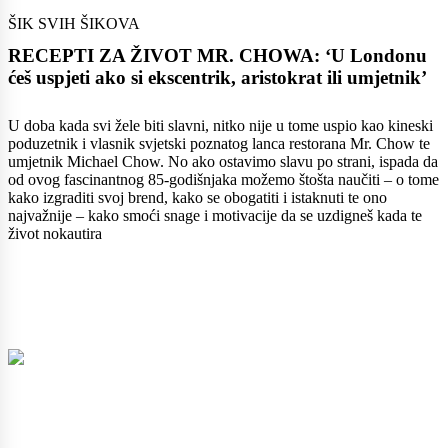
ŠIK SVIH ŠIKOVA
RECEPTI ZA ŽIVOT MR. CHOWA: ‘U Londonu
ćeš uspjeti ako si ekscentrik, aristokrat ili umjetnik’
U doba kada svi žele biti slavni, nitko nije u tome uspio kao kineski
poduzetnik i vlasnik svjetski poznatog lanca restorana Mr. Chow te
umjetnik Michael Chow. No ako ostavimo slavu po strani, ispada da
od ovog fascinantnog 85-godišnjaka možemo štošta naučiti – o tome
kako izgraditi svoj brend, kako se obogatiti i istaknuti te ono
najvažnije – kako smoći snage i motivacije da se uzdigneš kada te
život nokautira