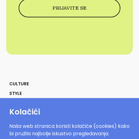
CULTURE
STYLE
SELF
Kolačići
POWER
LIFE
Naša web stranica koristi kolačiće (cookies) kako
IN THE MOOD
bi pružila najbolje iskustvo pregledavanja.