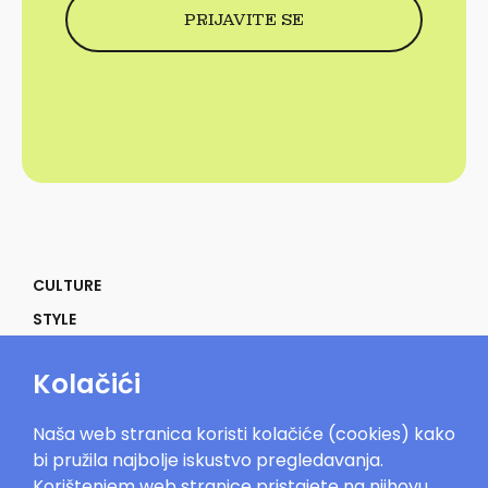
CULTURE
STYLE
SELF
Kolačići
POWER
LIFE
Naša web stranica koristi kolačiće (cookies) kako
IN THE MOOD
bi pružila najbolje iskustvo pregledavanja.
Korištenjem web stranice pristajete na njihovu