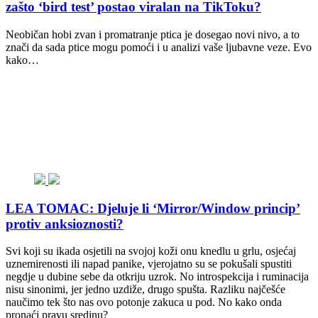
zašto ‘bird test’ postao viralan na TikToku?
Neobičan hobi zvan i promatranje ptica je dosegao novi nivo, a to
znači da sada ptice mogu pomoći i u analizi vaše ljubavne veze. Evo
kako…
LEA TOMAC: Djeluje li ‘Mirror/Window princip’
protiv anksioznosti?
Svi koji su ikada osjetili na svojoj koži onu knedlu u grlu, osjećaj
uznemirenosti ili napad panike, vjerojatno su se pokušali spustiti
negdje u dubine sebe da otkriju uzrok. No introspekcija i ruminacija
nisu sinonimi, jer jedno uzdiže, drugo spušta. Razliku najčešće
naučimo tek što nas ovo potonje zakuca u pod. No kako onda
pronaći pravu sredinu?