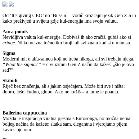
Od ‘It’s giving CEO’ do ‘Bussin’ – vodič kroz tajni jezik Gen Z-a ili
kako preživjeti u svijetu gdje kul-energija ima svoju valutu.
Aura points
Nevidljiva valuta kul-energije. Dobivaš ih ako zračiš, gubiš ako si
cringe
. Nitko ne zna točno tko broji, ali svi znaju kad si u minusu.
Sigma
Moderni mit o alfa-samcu koji ne treba nikoga, ali svi trebaju njega.
“What the sigma?”
= civilizirani Gen Z način da kažeš: „što je ovo
sad?”.
Skibidi
Riječ bez značenja, ali s jakim osjećajem. Može biti sve i ništa:
dobro, loše, čudno, glupo. Ako ne kužiš – u tome je poanta.
Ballerina cappuccina
Možda je inspiracija viralna pjesma s Eurosonga, no možda nema
boljeg načina da kažete: slatka sam, elegantna i vjerojatno pijem
kavu s pjenom.