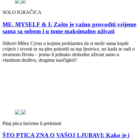
SOLO IGRAČICA
ME, MYSELF & I: Zašto je važno provoditi vrijeme
sama sa sobom i u tome maksimalno uživati
Stihovi Miley Cyrus u kojima proklamira da si može sama kupiti
cvijeće i izvesti se na ples pokorili su top ljestvice, no kada se radi o
stvarnom životu – jesmo li jednako slobodne uživati samo u
vlastitom društvu, drugima naočigled?
Pitaj pticu hoćemo li prekinuti
ŠTO PTICA ZNA O VAŠOJ LJUBAVI: Kako je i