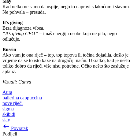
Slay
Kad netko ne samo da uspije, nego to napravi s lakoćom i stavom.
Ne pohvala – presuda.
It’s giving
Brza dijagnoza vibea.
“It’s giving CEO”
= imaš energiju osobe koja ne pita, nego
odlučuje.
Bussin
Ako vam je ona riječ – top, top topova ili točina dojadila, došlo je
vrijeme da se to isto kaže na drugačiji način. Ukratko, kad je nešto
toliko dobro da riječi više nisu potrebne. Očito nešto što zaslužuje
aplauz.
Vizuali: Canva
Aura
ballerina cappuccina
nove riječi
sigma
skibidi
slay
keyboard_backspace
Povratak
Podijeli