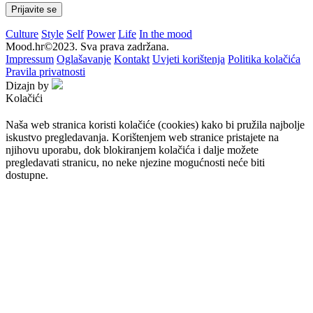
Culture
Style
Self
Power
Life
In the mood
Mood.hr©2023. Sva prava zadržana.
Impressum
Oglašavanje
Kontakt
Uvjeti korištenja
Politika kolačića
Pravila privatnosti
Dizajn by
Kolačići
Naša web stranica koristi kolačiće (cookies) kako bi pružila najbolje
iskustvo pregledavanja. Korištenjem web stranice pristajete na
njihovu uporabu, dok blokiranjem kolačića i dalje možete
pregledavati stranicu, no neke njezine mogućnosti neće biti
dostupne.
Prihvaćam