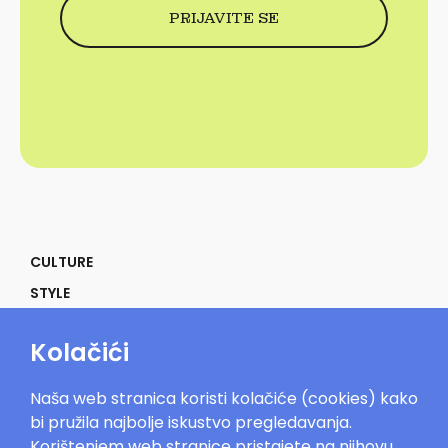
CULTURE
STYLE
SELF
Kolačići
POWER
LIFE
Naša web stranica koristi kolačiće (cookies) kako
IN THE MOOD
bi pružila najbolje iskustvo pregledavanja.
Korištenjem web stranice pristajete na njihovu