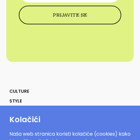
CULTURE
STYLE
SELF
Kolačići
POWER
LIFE
Naša web stranica koristi kolačiće (cookies) kako
IN THE MOOD