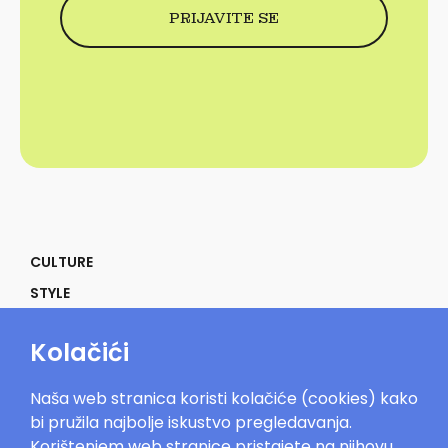
CULTURE
STYLE
SELF
Kolačići
POWER
LIFE
Naša web stranica koristi kolačiće (cookies) kako
IN THE MOOD
bi pružila najbolje iskustvo pregledavanja.
Korištenjem web stranice pristajete na njihovu