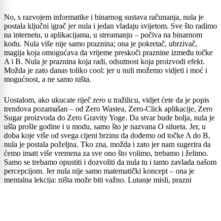
No, s razvojem informatike i binarnog sustava računanja, nula je
postala ključni igrač jer nula i jedan vladaju svijetom. Sve što radimo
na internetu, u aplikacijama, u streamanju – počiva na binarnom
kodu. Nula više nije samo praznina; ona je pokretač, ubrzivač,
magija koja omogućava da vrijeme preskoči praznine između točke
A i B. Nula je praznina koja radi, odsutnost koja proizvodi efekt.
Možda je zato danas toliko cool: jer u nuli možemo vidjeti i moć i
mogućnost, a ne samo ništa.
Uostalom, ako ukucate riječ
zero
u tražilicu, vidjet ćete da je popis
trendova pozamašan – od Zero Wastea, Zero-Click aplikacije, Zero
Sugar proizvoda do Zero Gravity Yoge. Da stvar bude bolja, nula je
ušla prošle godine i u modu, samo što je nazvana O silueta. Jer, u
doba koje više od svega cijeni brzinu da dođemo od točke A do B,
nula je postala poželjna. Tko zna, možda i zato jer nam sugerira da
ćemo imati više vremena za sve ono što volimo, trebamo i želimo.
Samo se trebamo opustiti i dozvoliti da nula tu i tamo zavlada našom
percepcijom. Jer nula nije samo matematički koncept – ona je
mentalna lekcija: ništa može biti važno. Lutanje misli, prazni
trenutci, čekanje – sve to gradi našu percepciju svijeta i uči nas
cijeniti ono što ne vidimo.
Ili kao što je dobro detektirala umjetnica Marina Abramović, koja