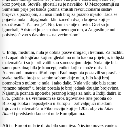
kroz povijest. Štoviše, ghostali su je naveliko. U Mezopotamiji su
Sumerani prije pet tisuća godina smislili revolucionarni sustav
brojeva s pozicijom, ali nisu imali broj za prazno mjesto. Tada se
pojavila nula – dijagonalni klin između dvaju brojeva koji je
označavao “ništa ovdje”. No, izum se nije ulovio. Grci su ju
ignorirali, Aristotel ju je smatrao nemogućom, a Augustin je nulu
poistovjećivao s đavolom – najvećim zlom!
U Indiji, međutim, nula je dobila posve drugačiji tretman. Za razliku
od zapadnih logičara koji su gledali na nulu kao na prijetnju, indijski
matematičari su je prihvatili kao samosvojnu ideju. Nula nije bila
samo praznina; bila je koncept, entitet koji se može opisati.
Astronomi i matematičari poput Brahmagupta postavili su pravila:
svaka razlika broja sa samim sobom daje nulu, bilo koji broj
pomnožen s nulom je nula, i tako dalje. Nula više nije bila samo
“prazno mjesto” u broju; postala je broj jednak drugim brojevima.
Najranija poznata upotreba praznog kruga za nulu u Indiji datira iz
876. godine, a s vremenom se kroz trgovinske rute probila do
Bliskog Istoka i naposljetku u Europu – zahvaljujući mladom
trgovcu i matematičaru Fibonacciju koji je 1202. objavio
Liber
Abaci
i predstavio koncept nule Europljanima.
Ali i u Europi nula je dugo bila sumnjiva. Njezino povezivanje s