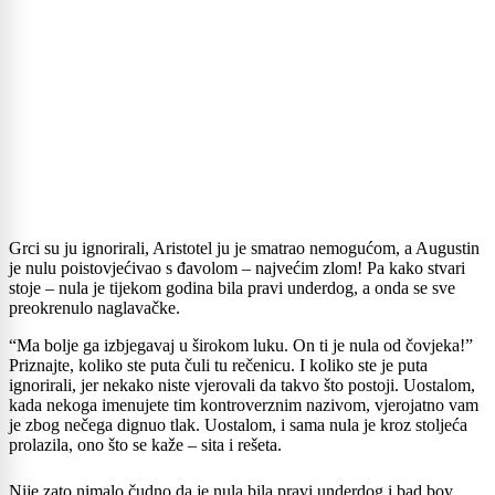
Grci su ju ignorirali, Aristotel ju je smatrao nemogućom, a Augustin
je nulu poistovjećivao s đavolom – najvećim zlom! Pa kako stvari
stoje – nula je tijekom godina bila pravi underdog, a onda se sve
preokrenulo naglavačke.
“Ma bolje ga izbjegavaj u širokom luku. On ti je nula od čovjeka!”
Priznajte, koliko ste puta čuli tu rečenicu. I koliko ste je puta
ignorirali, jer nekako niste vjerovali da takvo što postoji. Uostalom,
kada nekoga imenujete tim kontroverznim nazivom, vjerojatno vam
je zbog nečega dignuo tlak. Uostalom, i sama nula je kroz stoljeća
prolazila, ono što se kaže – sita i rešeta.
Nije zato nimalo čudno da je nula bila pravi underdog i bad boy