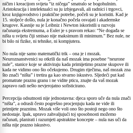
ničim i kreacijom svijeta “iz ničega” smatralo se bogohulnim.
Aristokracija i intelektualci su ju izbjegavali, ali radnici i trgovci,
kroz knjigovodstvo i praktične potrebe, počeli su je koristiti. Kad je
15. stoljeće došlo, nula je konačno počela osvajati i akademske
krugove. Kasnije su je Leibniz i Newton iskoristili u razvoju
računanja ekstremuma, a Euler je s pravom rekao: “Ne događa se
ništa u svijetu čiji smisao nije maksimum ili minimum.” Bez nule, ne
bi bilo ni fizike, ni tehnike, ni kompjutera.
No nula nije samo matematički trik – ona je i mozak.
Neuroznanstvenici su otkrili da naš mozak ima posebne “neurone
nule”, stanice koje se aktiviraju kada primijetimo prazne skupove ili
kada ne vidimo ono što očekujemo. Drugim riječima, naš mozak zna
što znači “ništa” i tretira ga kao stvarno iskustvo. Sljedeći put kad
promatrate praznu granu i ne vidite pticu, znajte da vaš mozak
zapravo radi nešto nevjerojatno sofisticirano.
Percepcija odsutnosti nije jednostavna: djeca sporo uče da nula znači
“ništa”, a odrasli često pogrešno procjenjuju kada ne vide ili
primijete prazninu. Mozak više voli ono što postoji nego ono što
nedostaje. Ipak, upravo zahvaljujući toj sposobnosti možemo
računati, planirati i razumjeti apstraktne koncepte – nula nas uči da
ništa nije prazno iskustvo.