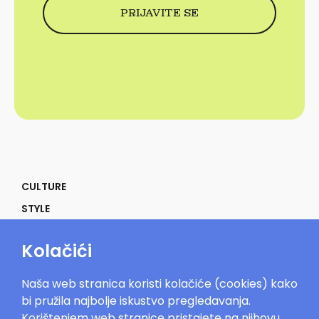
CULTURE
STYLE
SELF
Kolačići
POWER
LIFE
Naša web stranica koristi kolačiće (cookies) kako
IN THE MOOD
bi pružila najbolje iskustvo pregledavanja.
Korištenjem web stranice pristajete na njihovu