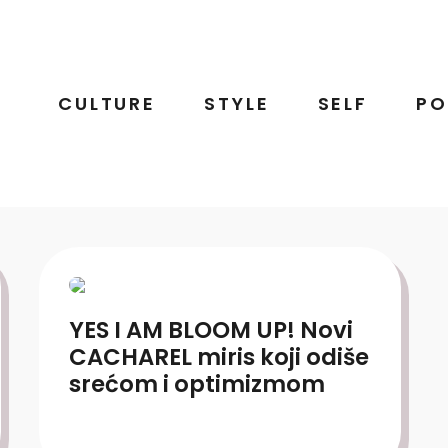
CULTURE
STYLE
SELF
PO
YES I AM BLOOM UP! Novi
CACHAREL miris koji odiše
srećom i optimizmom