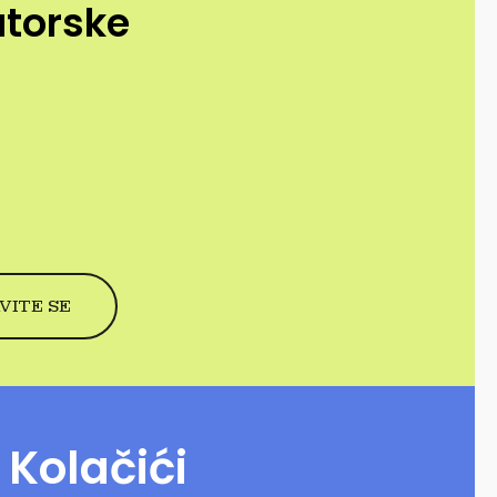
utorske
Kolačići