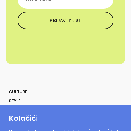
CULTURE
STYLE
SELF
Kolačići
POWER
LIFE