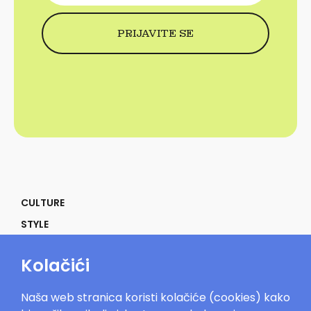
CULTURE
STYLE
SELF
Kolačići
POWER
LIFE
Naša web stranica koristi kolačiće (cookies) kako
IN THE MOOD