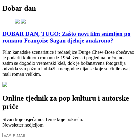
Dobar dan
DOBAR DAN, TUGO: Zašto novi film snimljen po
romanu Françoise Sagan djeluje anakrono?
Film kanadske scenaristice i redateljice Durge Chew-Bose obećavao
je podariti kultnom romanu iz 1954. ženski pogled na priču, no
zatim se dogodio vremenski kleš, dok je božanstvena fotografija
odvukla svu pažnju i ublažila neugodne nijanse koje su činile ovaj
mali roman velikim.
Online tjednik za pop kulturu i autorske
priče
Stvari koje osjećamo. Teme koje pokreću.
Newsletter nedjeljom.