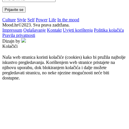
Culture
Style
Self
Power
Life
In the mood
Mood.hr©2023. Sva prava zadržana.
Impressum
Oglašavanje
Kontakt
Uvjeti korištenja
Politika kolačića
Pravila privatnosti
Dizajn by
Kolačići
Naša web stranica koristi kolačiće (cookies) kako bi pružila najbolje
iskustvo pregledavanja. Korištenjem web stranice pristajete na
njihovu uporabu, dok blokiranjem kolačića i dalje možete
pregledavati stranicu, no neke njezine mogućnosti neće biti
dostupne.
Prihvaćam