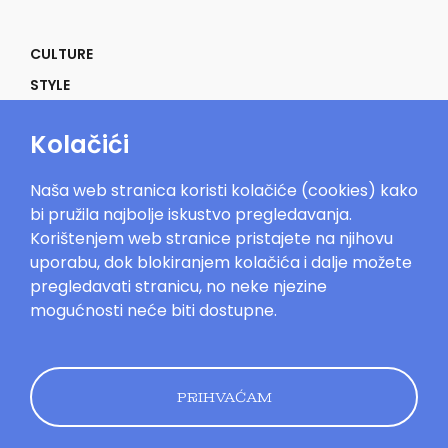
CULTURE
STYLE
SELF
Kolačići
POWER
LIFE
Naša web stranica koristi kolačiće (cookies) kako
IN THE MOOD
bi pružila najbolje iskustvo pregledavanja.
Korištenjem web stranice pristajete na njihovu
uporabu, dok blokiranjem kolačića i dalje možete
pregledavati stranicu, no neke njezine
mogućnosti neće biti dostupne.
Mood.hr©2023. Sva prava zadržana.
Impressum
Oglašavanje
Kontakt
Uvjeti
korištenja
Politika kolačića
Pravila
privatnosti
PRIHVAĆAM
Dizajn by