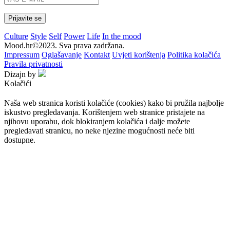
Culture
Style
Self
Power
Life
In the mood
Mood.hr©2023. Sva prava zadržana.
Impressum
Oglašavanje
Kontakt
Uvjeti korištenja
Politika kolačića
Pravila privatnosti
Dizajn by
Kolačići
Naša web stranica koristi kolačiće (cookies) kako bi pružila najbolje
iskustvo pregledavanja. Korištenjem web stranice pristajete na
njihovu uporabu, dok blokiranjem kolačića i dalje možete
pregledavati stranicu, no neke njezine mogućnosti neće biti
dostupne.
Prihvaćam