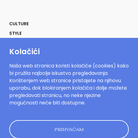
CULTURE
STYLE
SELF
Kolačići
POWER
LIFE
Naša web stranica koristi kolačiće (cookies) kako
IN THE MOOD
bi pružila najbolje iskustvo pregledavanja.
Korištenjem web stranice pristajete na njihovu
uporabu, dok blokiranjem kolačića i dalje možete
pregledavati stranicu, no neke njezine
mogućnosti neće biti dostupne.
Mood.hr©2023. Sva prava zadržana.
Impressum
Oglašavanje
Kontakt
Uvjeti
korištenja
Politika kolačića
Pravila
privatnosti
PRIHVAĆAM
Dizajn by