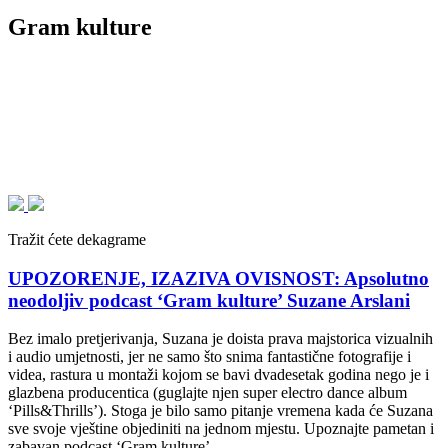
Gram kulture
Tražit ćete dekagrame
UPOZORENJE, IZAZIVA OVISNOST: Apsolutno
neodoljiv podcast ‘Gram kulture’ Suzane Arslani
Bez imalo pretjerivanja, Suzana je doista prava majstorica vizualnih
i audio umjetnosti, jer ne samo što snima fantastične fotografije i
videa, rastura u montaži kojom se bavi dvadesetak godina nego je i
glazbena producentica (guglajte njen super electro dance album
‘Pills&Thrills’). Stoga je bilo samo pitanje vremena kada će Suzana
sve svoje vještine objediniti na jednom mjestu. Upoznajte pametan i
zabavan podcast ‘Gram kulture’