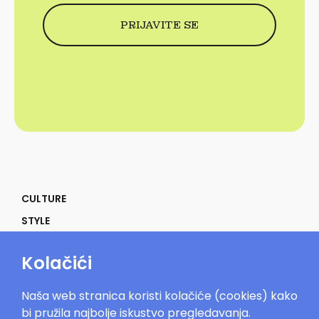
CULTURE
STYLE
SELF
Kolačići
POWER
LIFE
Naša web stranica koristi kolačiće (cookies) kako
IN THE MOOD
bi pružila najbolje iskustvo pregledavanja.