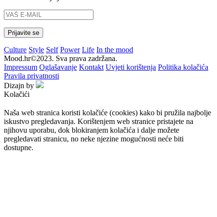
Culture
Style
Self
Power
Life
In the mood
Mood.hr©2023. Sva prava zadržana.
Impressum
Oglašavanje
Kontakt
Uvjeti korištenja
Politika kolačića
Pravila privatnosti
Dizajn by
Kolačići
Naša web stranica koristi kolačiće (cookies) kako bi pružila najbolje
iskustvo pregledavanja. Korištenjem web stranice pristajete na
njihovu uporabu, dok blokiranjem kolačića i dalje možete
pregledavati stranicu, no neke njezine mogućnosti neće biti
dostupne.
Prihvaćam