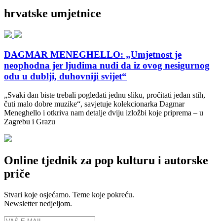
hrvatske umjetnice
DAGMAR MENEGHELLO: „Umjetnost je
neophodna jer ljudima nudi da iz ovog nesigurnog
odu u dublji, duhovniji svijet“
„Svaki dan biste trebali pogledati jednu sliku, pročitati jedan stih,
čuti malo dobre muzike“, savjetuje kolekcionarka Dagmar
Meneghello i otkriva nam detalje dviju izložbi koje priprema – u
Zagrebu i Grazu
Online tjednik za pop kulturu i autorske
priče
Stvari koje osjećamo. Teme koje pokreću.
Newsletter nedjeljom.