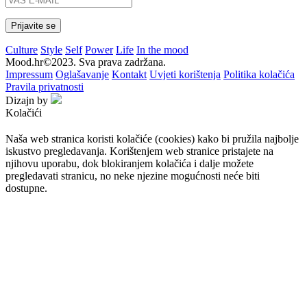
Culture
Style
Self
Power
Life
In the mood
Mood.hr©2023. Sva prava zadržana.
Impressum
Oglašavanje
Kontakt
Uvjeti korištenja
Politika kolačića
Pravila privatnosti
Dizajn by
Kolačići
Naša web stranica koristi kolačiće (cookies) kako bi pružila najbolje
iskustvo pregledavanja. Korištenjem web stranice pristajete na
njihovu uporabu, dok blokiranjem kolačića i dalje možete
pregledavati stranicu, no neke njezine mogućnosti neće biti
dostupne.
Prihvaćam