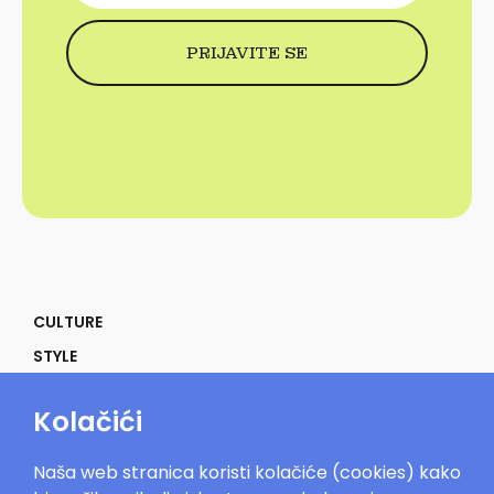
CULTURE
STYLE
SELF
Kolačići
POWER
LIFE
Naša web stranica koristi kolačiće (cookies) kako
IN THE MOOD