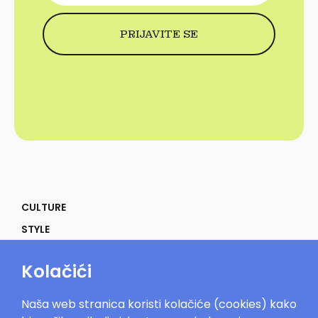
CULTURE
STYLE
SELF
Kolačići
POWER
LIFE
Naša web stranica koristi kolačiće (cookies) kako
IN THE MOOD